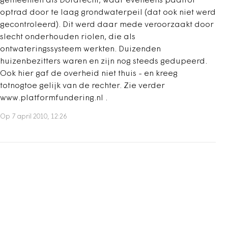
gemeenten als Dordrecht, waar eveneens paalrot
optrad door te laag grondwaterpeil (dat ook niet werd
gecontroleerd). Dit werd daar mede veroorzaakt door
slecht onderhouden riolen, die als
ontwateringssysteem werkten. Duizenden
huizenbezitters waren en zijn nog steeds gedupeerd.
Ook hier gaf de overheid niet thuis - en kreeg
totnogtoe gelijk van de rechter. Zie verder
www.platformfundering.nl .
Op 7 april 2010, 12:26