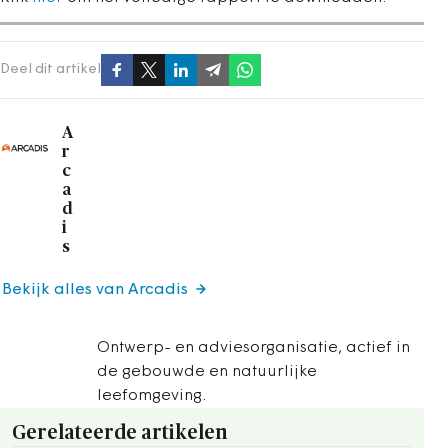
Deel dit artikel
A
r
c
a
d
i
s
Bekijk alles van Arcadis
Ontwerp- en adviesorganisatie, actief in
de gebouwde en natuurlijke
leefomgeving.
Gerelateerde artikelen