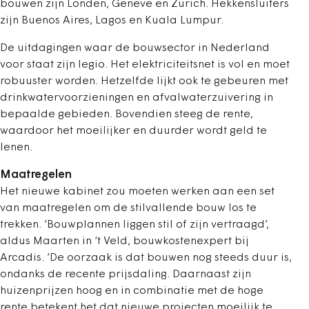
bouwen zijn Londen, Geneve en Zurich. Hekkensluiters
zijn Buenos Aires, Lagos en Kuala Lumpur.
De uitdagingen waar de bouwsector in Nederland
voor staat zijn legio. Het elektriciteitsnet is vol en moet
robuuster worden. Hetzelfde lijkt ook te gebeuren met
drinkwatervoorzieningen en afvalwaterzuivering in
bepaalde gebieden. Bovendien steeg de rente,
waardoor het moeilijker en duurder wordt geld te
lenen.
Maatregelen
Het nieuwe kabinet zou moeten werken aan een set
van maatregelen om de stilvallende bouw los te
trekken. ‘Bouwplannen liggen stil of zijn vertraagd’,
aldus Maarten in ‘t Veld, bouwkostenexpert bij
Arcadis. ‘De oorzaak is dat bouwen nog steeds duur is,
ondanks de recente prijsdaling. Daarnaast zijn
huizenprijzen hoog en in combinatie met de hoge
rente betekent het dat nieuwe projecten moeilijk te