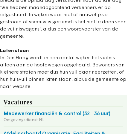
Breda is de ophaaldag verschoven naar donderdag.
'We hebben maandagochtend verkenners er op
uitgestuurd. In wijken waar niet of nauwelijks is
gestrooid of sneeuw is geruimd is het niet te doen voor
de vuilniswagens', aldus een woordvoerster van de
gemeente.
Laten staan
In Den Haag wordt in een aantal wijken het vuilnis
alleen aan de hoofdwegen opgehaald. Bewoners van
kleinere straten moet dus hun vuil daar neerzetten, of
hun huisvuil binnen laten staan, aldus de gemeente op
haar website.
Vacatures
Medewerker financiën & control (32 - 36 uur)
Omgevingsdienst NL
Afdelingshoofd Organisatie, Faciliteiten &