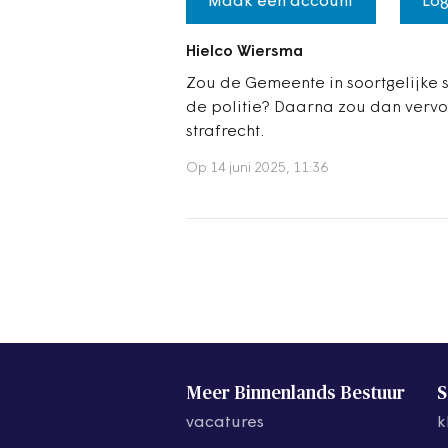
Maak een account
Log
Hielco Wiersma
Zou de Gemeente in soortgelijke s
de politie? Daarna zou dan vervo
strafrecht.
Op 14 juni 2025, 11:36
Meer Binnenlands Bestuur
S
vacatures
k