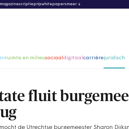
 magazine
scriptieprijs
whitepapers
meer
ën
ruimte en milieu
sociaal
digitaal
carrière
juridisch
tate fluit burgemee
rug
 mocht de Utrechtse burgemeester Sharon Dijk