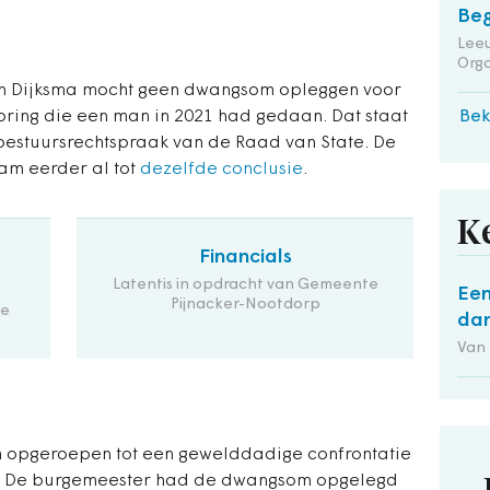
Beg
Leeu
Orga
on Dijksma mocht geen dwangsom opleggen voor
oring die een man in 2021 had gedaan. Dat staat
Bek
 bestuursrechtspraak van de Raad van State. De
m eerder al tot
dezelfde conclusie
.
K
Financials
Latentis in opdracht van Gemeente
Een
Pijnacker-Nootdorp
de
dan
Van
m opgeroepen tot een gewelddadige confrontatie
at. De burgemeester had de dwangsom opgelegd