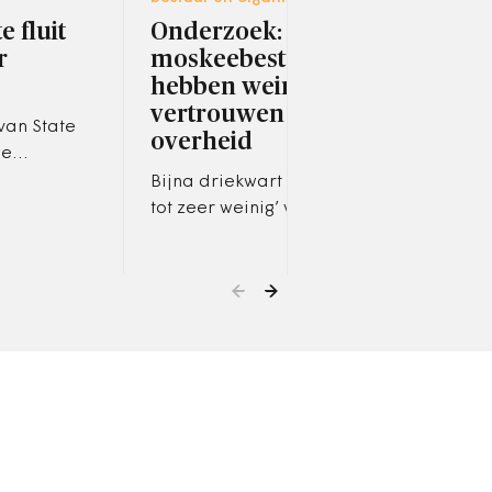
e fluit
Onderzoek:
Van
r
moskeebesturen
sto
hebben weinig
gre
vertrouwen in de
van State
Ook 
overheid
se
West
aron
spre
Bijna driekwart zegt ‘weinig
angsom
gren
tot zeer weinig’ vertrouwen
n digitale
te hebben in de overheid
rstoring.