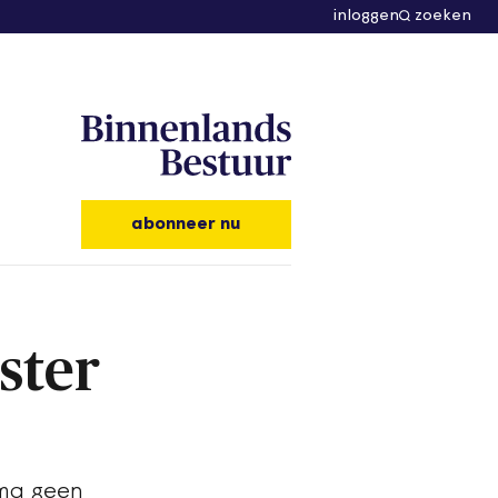
inloggen
zoeken
abonneer nu
ster
sma geen