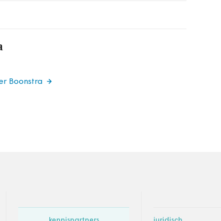
a
er Boonstra
kennispartners
juridisch