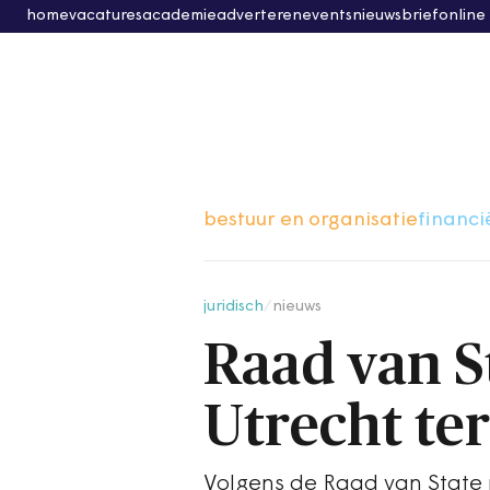
home
vacatures
academie
adverteren
events
nieuwsbrief
online
bestuur en organisatie
financi
juridisch
/
nieuws
Raad van S
Utrecht te
Volgens de Raad van State