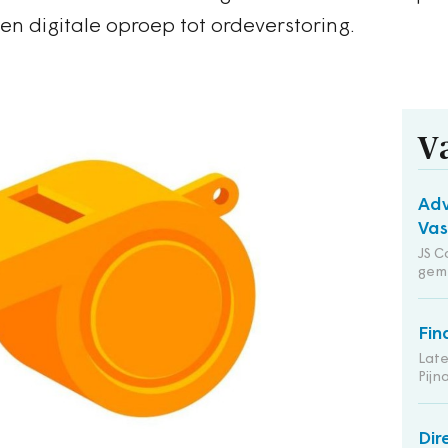
 digitale oproep tot ordeverstoring.
V
Adv
Va
JS C
gem
Fin
Late
Pij
Dir