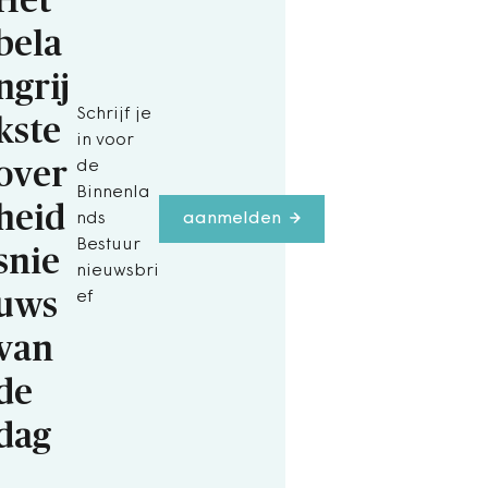
Het
bela
ngrij
Schrijf je
kste
in voor
over
de
Binnenla
heid
nds
aanmelden
Bestuur
snie
nieuwsbri
uws
ef
van
de
dag