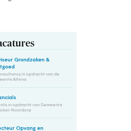
acatures
iseur Grondzaken &
stgoed
onsultancy in opdracht van de
eente Altena
ancials
ntis in opdracht van Gemeente
nacker-Nootdorp
ecteur Opvang en