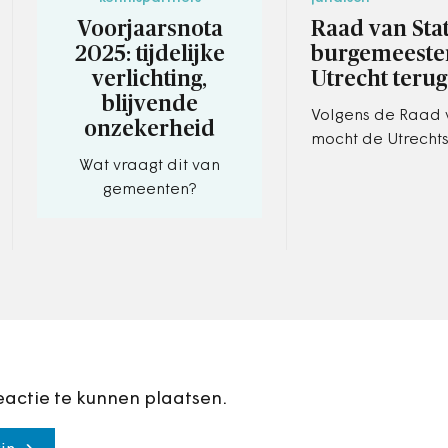
Voorjaarsnota
Raad van Stat
2025: tijdelijke
burgemeeste
verlichting,
Utrecht terug
blijvende
Volgens de Raad 
onzekerheid
mocht de Utrecht
burgemeester Sh
Wat vraagt dit van
Dijksma geen dw
gemeenten?
opleggen voor ee
oproep tot ordeve
eactie te kunnen plaatsen.