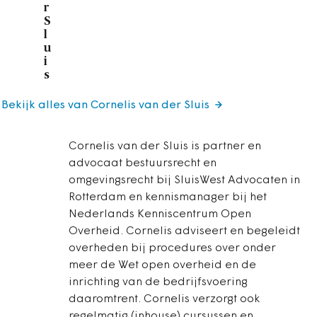
r
S
l
u
i
s
Bekijk alles van Cornelis van der Sluis
Cornelis van der Sluis is partner en
advocaat bestuursrecht en
omgevingsrecht bij SluisWest Advocaten in
Rotterdam en kennismanager bij het
Nederlands Kenniscentrum Open
Overheid. Cornelis adviseert en begeleidt
overheden bij procedures over onder
meer de Wet open overheid en de
inrichting van de bedrijfsvoering
daaromtrent. Cornelis verzorgt ook
regelmatig (inhouse) cursussen en