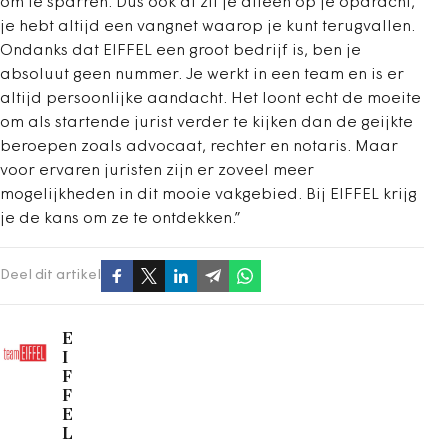
om te sparren. Dus ook al zit je alleen op je opdracht,
je hebt altijd een vangnet waarop je kunt terugvallen.
Ondanks dat EIFFEL een groot bedrijf is, ben je
absoluut geen nummer. Je werkt in een team en is er
altijd persoonlijke aandacht. Het loont echt de moeite
om als startende jurist verder te kijken dan de geijkte
beroepen zoals advocaat, rechter en notaris. Maar
voor ervaren juristen zijn er zoveel meer
mogelijkheden in dit mooie vakgebied. Bij EIFFEL krijg
je de kans om ze te ontdekken.”
Deel dit artikel
E
I
F
F
E
L