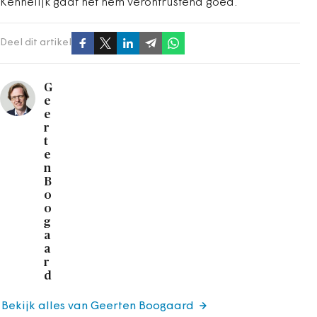
Kennelijk gaat het hem verontrustend goed.
Deel dit artikel
G
e
e
r
t
e
n
B
o
o
g
a
a
r
d
Bekijk alles van Geerten Boogaard