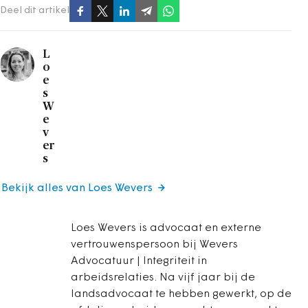
Deel dit artikel
L
o
e
s
W
e
v
er
s
Bekijk alles van Loes Wevers
Loes Wevers is advocaat en externe
vertrouwenspersoon bij Wevers
Advocatuur | Integriteit in
arbeidsrelaties. Na vijf jaar bij de
landsadvocaat te hebben gewerkt, op de