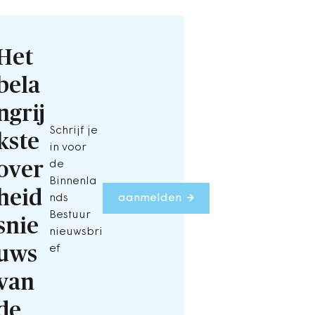
Het
bela
ngrij
Schrijf je
kste
in voor
over
de
Binnenla
heid
nds
aanmelden
Bestuur
snie
nieuwsbri
uws
ef
van
de