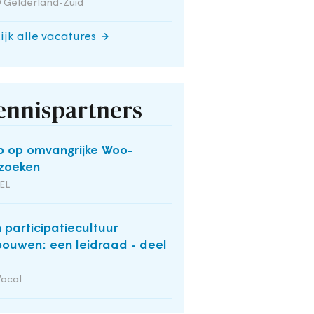
 Gelderland-Zuid
ijk alle vacatures
ennispartners
p op omvangrijke Woo-
zoeken
EL
 participatiecultuur
bouwen: een leidraad - deel
Vocal