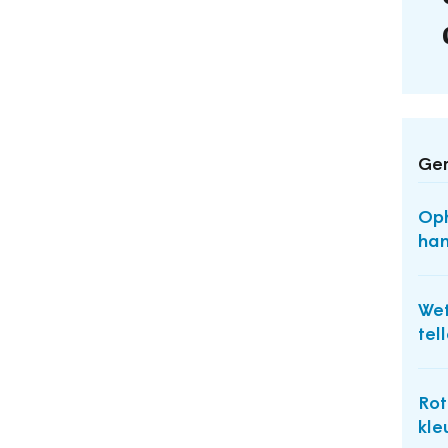
Ger
Oph
han
Wet
tel
Rot
kle