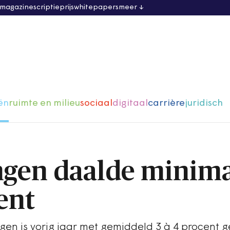
 magazine
scriptieprijs
whitepapers
meer
ën
ruimte en milieu
sociaal
digitaal
carrière
juridisch
ngen daalde minim
ent
n is vorig jaar met gemiddeld 3 à 4 procent g