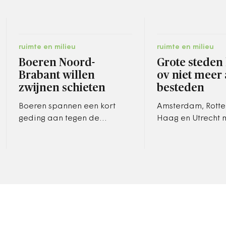
ruimte en milieu
ruimte en milieu
Boeren Noord-
Grote steden
Brabant willen
ov niet meer 
zwijnen schieten
besteden
Boeren spannen een kort
Amsterdam, Rott
geding aan tegen de
Haag en Utrecht
provincie Noord-Brabant. Ze
voortaan zelf kie
willen 's nachts wilde zwijnen
het openbaar ve
kunnen schieten.
aanbesteden of m
gemeentelijke…