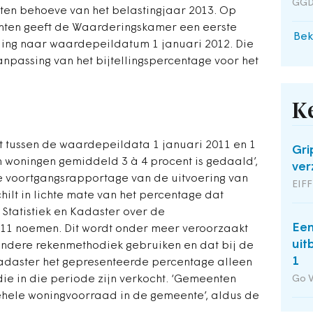
GGD
ten behoeve van het belastingjaar 2013. Op
nten geeft de Waarderingskamer een eerste
Bek
ling naar waardepeildatum 1 januari 2012. Die
anpassing van het bijtellingspercentage voor het
K
at tussen de waardepeildata 1 januari 2011 en 1
Gri
woningen gemiddeld 3 à 4 procent is gedaald’,
ver
 voortgangsrapportage van de uitvoering van
EIFF
ilt in lichte mate van het percentage dat
Statistiek en Kadaster over de
Een
011 noemen. Dit wordt onder meer veroorzaakt
uit
andere rekenmethodiek gebruiken en dat bij de
1
Kadaster het gepresenteerde percentage alleen
ie in die periode zijn verkocht. ‘Gemeenten
Go 
ehele woningvoorraad in de gemeente’, aldus de