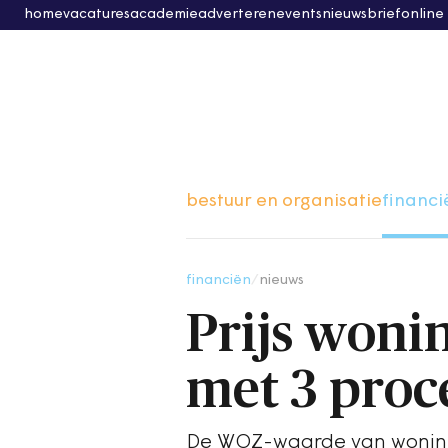
home
vacatures
academie
adverteren
events
nieuwsbrief
online
bestuur en organisatie
financi
financiën
/
nieuws
Prijs woni
met 3 proc
De WOZ-waarde van woninge