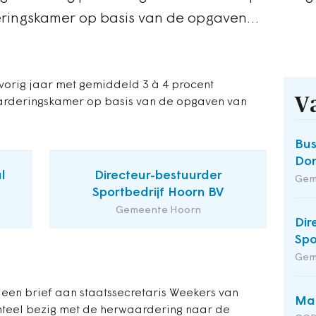
eringskamer op basis van de opgaven…
orig jaar met gemiddeld 3 à 4 procent
V
arderingskamer op basis van de opgaven van
Bus
Do
l
Directeur-bestuurder
Gem
Sportbedrijf Hoorn BV
Gemeente Hoorn
Dir
Spo
Gem
 een brief aan staatssecretaris Weekers van
Man
teel bezig met de herwaardering naar de