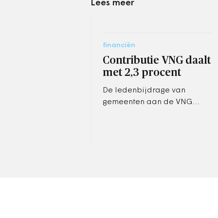
Lees meer
financiën
Contributie VNG daalt
met 2,3 procent
De ledenbijdrage van
gemeenten aan de VNG
daalt volgend jaar met 2,3
procent. Gemiddeld
genomen scheelt dat
gemeenten twee à drie cent
per…