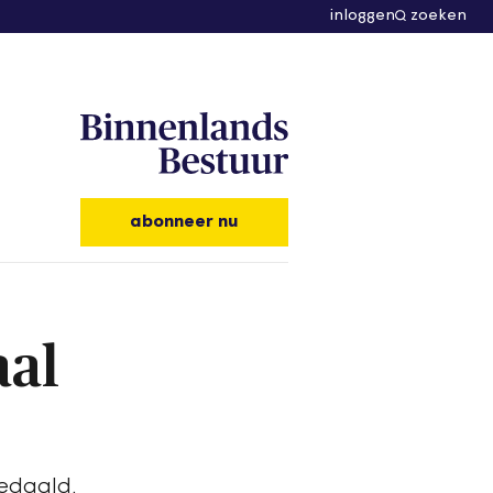
inloggen
zoeken
abonneer nu
aal
edaald.