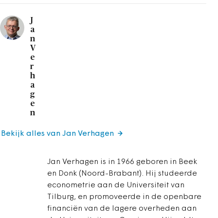
J
a
n
V
e
r
h
a
g
e
n
Bekijk alles van Jan Verhagen
Jan Verhagen is in 1966 geboren in Beek
en Donk (Noord-Brabant). Hij studeerde
econometrie aan de Universiteit van
Tilburg, en promoveerde in de openbare
financiën van de lagere overheden aan