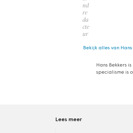
nd
re
da
cte
ur
Bekijk alles van Hans
Hans Bekkers is
specialisme is 
Lees meer