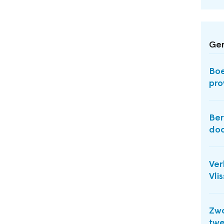
Ger
Boe
pro
Ber
do
Ver
Vli
Zwo
twe