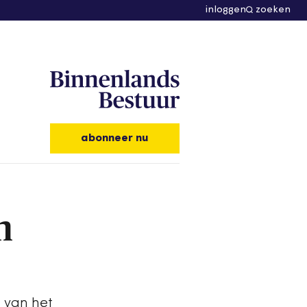
inloggen
zoeken
abonneer nu
n
 van het