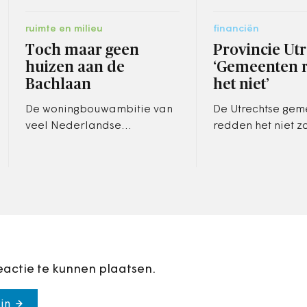
ruimte en milieu
financiën
Toch maar geen
Provincie Utr
huizen aan de
‘Gemeenten 
Bachlaan
het niet’
De woningbouwambitie van
De Utrechtse gem
veel Nederlandse
redden het niet z
gemeenten is groot. Het
structurele extra
leeuwendeel van de
van het rijk. Met 
honderdduizenden nieuwe
noodkreet klopt d
woningen moet van de…
Utrecht aan…
eactie te kunnen plaatsen.
in