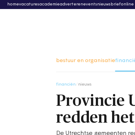
home
vacatures
academie
adverteren
events
nieuwsbrief
online
bestuur en organisatie
financi
financiën
/
nieuws
Provincie 
redden het 
De Utrechtse gemeenten red