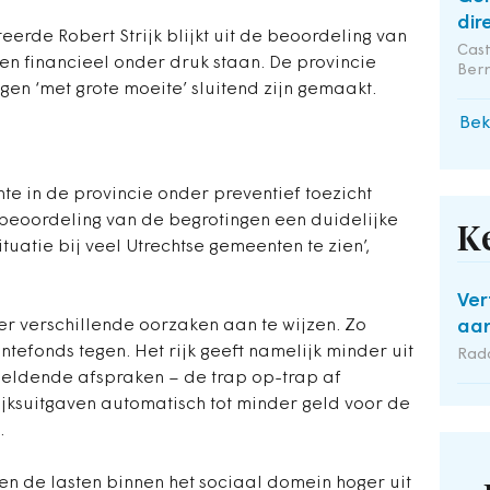
dir
erde Robert Strijk blijkt uit de beoordeling van
Cas
en financieel onder druk staan. De provincie
Ber
gen ‘met grote moeite’ sluitend zijn gemaakt.
Bek
e in de provincie onder preventief toezicht
 beoordeling van de begrotingen een duidelijke
K
ituatie bij veel Utrechtse gemeenten te zien’,
Ver
 er verschillende oorzaken aan te wijzen. Zo
aan
ntefonds tegen. Het rijk geeft namelijk minder uit
Rad
geldende afspraken – de trap op-trap af
ijksuitgaven automatisch tot minder geld voor de
.
en de lasten binnen het sociaal domein hoger uit