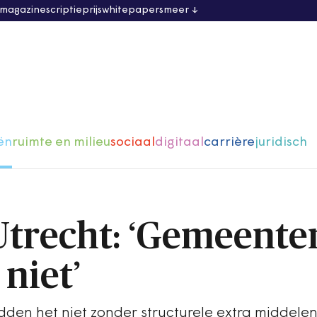
 magazine
scriptieprijs
whitepapers
meer
ën
ruimte en milieu
sociaal
digitaal
carrière
juridisch
Utrecht: ‘Gemeente
niet’
den het niet zonder structurele extra middelen