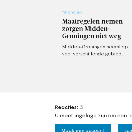
financiën
Maatregelen nemen
zorgen Midden-
Groningen niet weg
Midden-Groningen neemt op
veel verschillende gebieden
maatregelen om de
benodigde 2,4 miljoen euro
te realiseren. De bezuiniging
is…
Reacties:
3
U moet ingelogd zijn om een r
Maak een account
Log