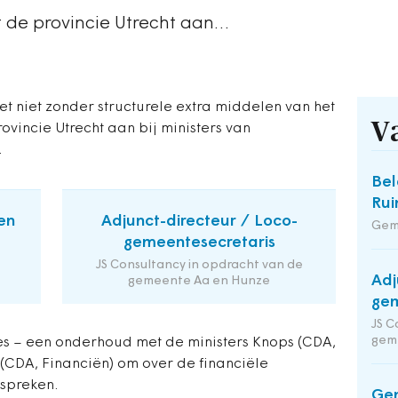
pt de provincie Utrecht aan…
t niet zonder structurele extra middelen van het
V
rovincie Utrecht aan bij ministers van
.
Bel
Rui
en
Adjunct-directeur / Loco-
Gem
gemeentesecretaris
JS Consultancy in opdracht van de
Adj
gemeente Aa en Hunze
gem
JS C
gem
ies – een onderhoud met de ministers Knops (CDA,
(CDA, Financiën) om over de financiële
 spreken.
Gem