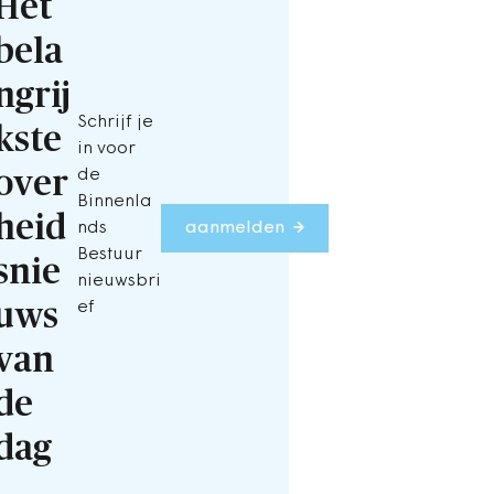
Het
bela
ngrij
Schrijf je
kste
in voor
over
de
Binnenla
heid
nds
aanmelden
Bestuur
snie
nieuwsbri
uws
ef
van
de
dag