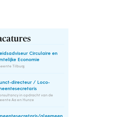
acatures
eidsadviseur Circulaire en
mtelijke Economie
eente Tilburg
unct-directeur / Loco-
eentesecretaris
onsultancy in opdracht van de
eente Aa en Hunze
eentesecretaris/algemeen