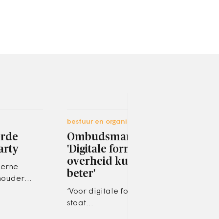
bestuur en organisatie
bestu
rde
Ombudsman:
Am
arty
'Digitale formulieren
ove
overheid kunnen
fin
derne
beter'
AE
houder
‘Voor digitale formulieren
‘Hoe
treep in het
staat
vert
lang nog
gebruiksvriendelijkheid
kade