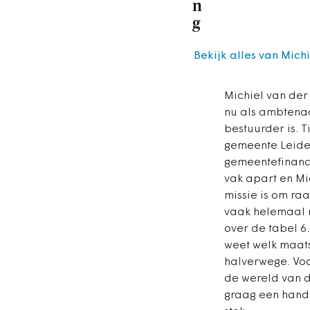
n
g
Bekijk alles van Mich
Michiel van der
nu als ambtenaa
bestuurder is. T
gemeente Leider
gemeentefinanci
vak apart en Mic
missie is om raa
vaak helemaal n
over de tabel 6
weet welk maatsc
halverwege. Voo
de wereld van d
graag een handj