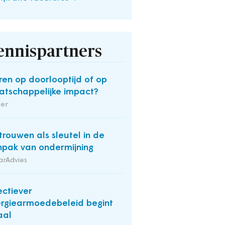
ennispartners
ren op doorlooptijd of op
tschappelijke impact?
der
trouwen als sleutel in de
pak van ondermijning
arAdvies
ectiever
rgiearmoedebeleid begint
aal