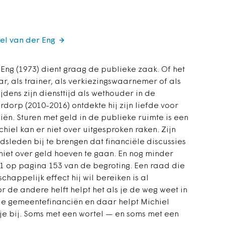
iel van der Eng
 Eng (1973) dient graag de publieke zaak. Of het
r, als trainer, als verkiezingswaarnemer of als
ijdens zijn diensttijd als wethouder in de
dorp (2010-2016) ontdekte hij zijn liefde voor
ën. Sturen met geld in de publieke ruimte is een
hiel kan er niet over uitgesproken raken. Zijn
dsleden bij te brengen dat financiële discussies
iet over geld hoeven te gaan. En nog minder
.1 op pagina 153 van de begroting. Een raad die
happelijk effect hij wil bereiken is al
r de andere helft helpt het als je de weg weet in
e gemeentefinanciën en daar helpt Michiel
e bij. Soms met een wortel — en soms met een