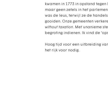
kwamen in 1773 in opstand tegen 
maar geen zetels in het parlement
was de leus, terwijl ze de handel
gooiden. Onze gemeenten verker
without taxation
. Met unanieme st
begroting indienen. Ik vind de 'o
Hoog tijd voor een uitbreiding va
het rijk voor nodig.