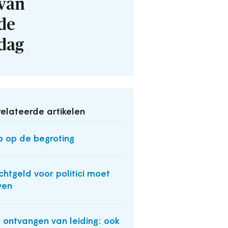
van
de
dag
elateerde artikelen
p op de begroting
htgeld voor politici moet
jven
 ontvangen van leiding: ook