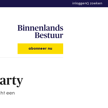
inloggen
zoeken
abonneer nu
arty
cht een