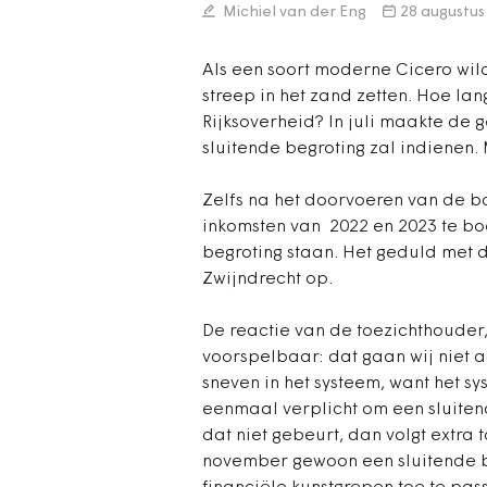
Michiel van der Eng
28 augustus
Als een soort moderne Cicero wil
streep in het zand zetten. Hoe lan
Rijksoverheid? In juli maakte de
sluitende begroting zal indienen
Zelfs na het doorvoeren van de b
inkomsten van 2022 en 2023 te boek
begroting staan. Het geduld met de
Zwijndrecht op.
De reactie van de toezichthouder,
voorspelbaar: dat gaan wij niet a
sneven in het systeem, want het s
eenmaal verplicht om een sluitend
dat niet gebeurt, dan volgt extra t
november gewoon een sluitende be