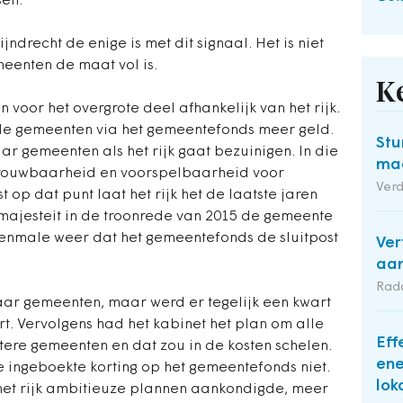
sen.
jndrecht de enige is met dit signaal. Het is niet
meenten de maat vol is.
K
 voor het overgrote deel afhankelijk van het rijk.
en de gemeenten via het gemeentefonds meer geld.
Stu
r gemeenten als het rijk gaat bezuinigen. In die
maa
betrouwbaarheid en voorspelbaarheid voor
Ver
 op dat punt laat het rijk het de laatste jaren
ajesteit in de troonrede van 2015 de gemeente
lkenmale weer dat het gemeentefonds de sluitpost
Ver
aan
Rad
ar gemeenten, maar werd er tegelijk een kwart
t. Vervolgens had het kabinet het plan om alle
Eff
tere gemeenten en dat zou in de kosten schelen.
ene
 ingeboekte korting op het gemeentefonds niet.
lok
 het rijk ambitieuze plannen aankondigde, meer