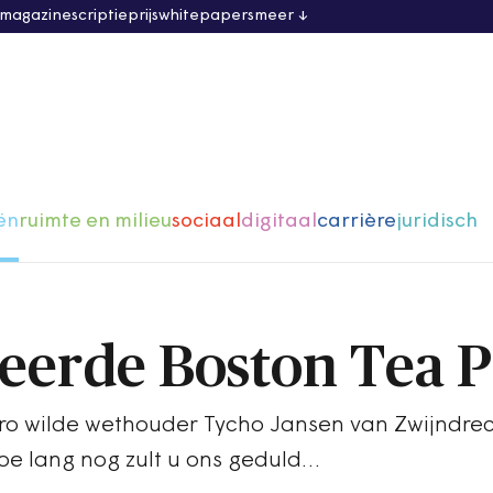
 magazine
scriptieprijs
whitepapers
meer
ën
ruimte en milieu
sociaal
digitaal
carrière
juridisch
erde Boston Tea P
ro wilde wethouder Tycho Jansen van Zwijndre
Hoe lang nog zult u ons geduld…