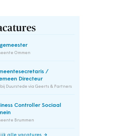
acatures
rgemeester
eente Ommen
eentesecretaris /
emeen Directeur
 bij Duurstede via Geerts & Partners
iness Controller Sociaal
mein
eente Brummen
ijk alle vacatures