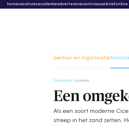
home
vacatures
academie
adverteren
events
nieuwsbrief
online
bestuur en organisatie
financi
financiën
/
column
Een omgeke
Als een soort moderne Cice
streep in het zand zetten. 