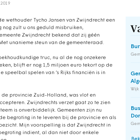
 2019
de wethouder Tycho Jansen van Zwijndrecht een
V
g nog zult u ons geduld misbruiken,
 gemeente Zwijndrecht bekend dat zij géén
. Met unanieme steun van de gemeenteraad.
Bu
Gem
oekhoudkundige truc, nu al de nog onzekere
en, blijft er nog 1,5 miljoen euro tekort op de
 speelbal spelen van ‘s Rijks financiën is in
Gem
Alg
Wijk
 de provincie Zuid-Holland, was vlot en
ccepteren. Zwijndrechts verzet gaat zo te zien
Bus
ysteem is onverbiddelijk. Gemeenten zijn nu
Do
e begroting in te leveren bij de provincie en als
Gem
oezicht. Mijn voorspelling is dat Zwijndrecht in
groting indient, al dan niet door enkele
Bek