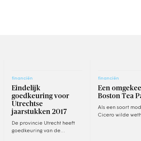
financiën
financiën
Eindelijk
Een omgekee
goedkeuring voor
Boston Tea P
Utrechtse
Als een soort mo
jaarstukken 2017
Cicero wilde wet
Tycho Jansen van
De provincie Utrecht heeft
Zwijndrecht een s
goedkeuring van de
zand zetten. Hoe 
accountant voor het