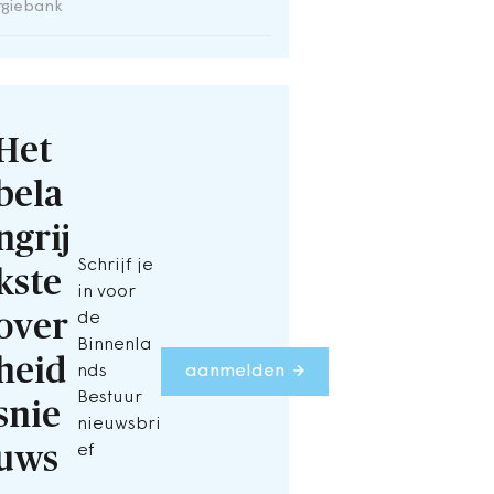
rgiebank
Het
bela
ngrij
Schrijf je
kste
in voor
over
de
Binnenla
heid
nds
aanmelden
Bestuur
snie
nieuwsbri
uws
ef