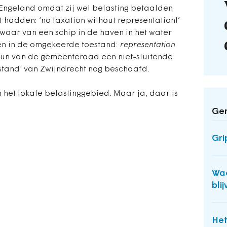
Engeland omdat zij wel belasting betaalden
 hadden: ‘no taxation without representation!’
swaar van een schip in de haven in het water
en in de omgekeerde toestand:
representation
eun van de gemeenteraad een niet-sluitende
pstand' van Zwijndrecht nog beschaafd.
n het lokale belastinggebied. Maar ja, daar is
Ger
Gri
Wac
bli
Het