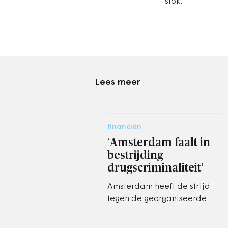
stok.
Lees meer
financiën
‘Amsterdam faalt in
bestrijding
drugscriminaliteit’
Amsterdam heeft de strijd
tegen de georganiseerde
misdaad vrijwel verloren,
autoriteiten zijn slecht