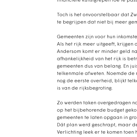
financiële kunstgrepen toe te pas
Toch is het onvoorstelbaar dat Zwi
te begrijpen dat niet bij meer ge
Gemeenten zijn voor hun inkomsten
Als het rijk meer uitgeeft, krijg
Andersom komt er minder geld naa
afhankelijkheid van het rijk is 
gemeenten dus van belang. En juist
telkenmale afweten. Noemde de m
nog de eerste overheid, blijkt te
is van de rijksbegroting.
Zo werden taken overgedragen na
op het bijbehorende budget gekor
gemeenten te laten opgaan in gro
Dát plan werd geschrapt, maar de
Verlichting leek er te komen toen