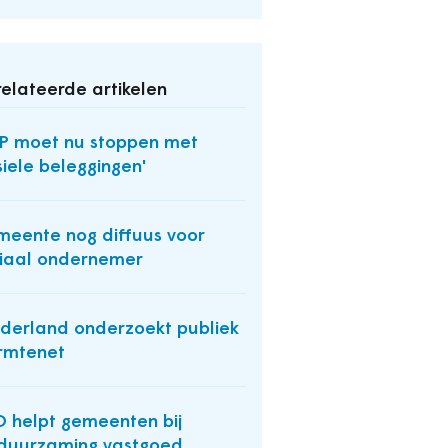
elateerde artikelen
P moet nu stoppen met
siele beleggingen'
eente nog diffuus voor
iaal ondernemer
derland onderzoekt publiek
rmtenet
 helpt gemeenten bij
duurzaming vastgoed