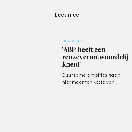
Lees meer
financiën
'ABP heeft een
reuzeverantwoordelij
kheid'
Duurzame ambities gaan
niet meer ten koste van
rendement, daar waren
ambtenarenpensioenfonds
ABP en een groep
Amsterdamse ambtenaren
het…