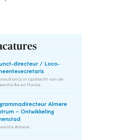
acatures
unct-directeur / Loco-
eentesecretaris
onsultancy in opdracht van de
eente Aa en Hunze
grammadirecteur Almere
trum – Ontwikkeling
nenstad
eente Almere