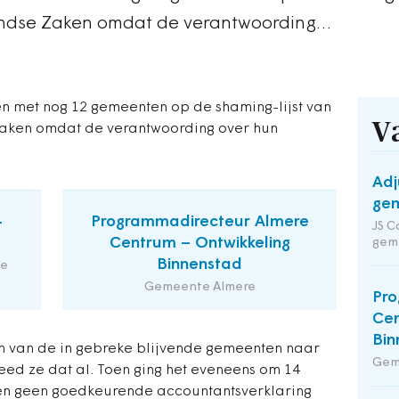
landse Zaken omdat de verantwoording…
n met nog 12 gemeenten op de shaming-lijst van
V
 Zaken omdat de verantwoording over hun
Adj
gem
-
Programmadirecteur Almere
JS C
Centrum – Ontwikkeling
gem
Binnenstad
de
Gemeente Almere
Pro
Cen
Bin
n van de in gebreke blijvende gemeenten naar
Gem
eed ze dat al. Toen ging het eveneens om 14
en geen goedkeurende accountantsverklaring