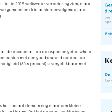
n liet in 2019 weliswaar verbetering zien, maar
Ge
euwe gemeenten drie achtereenvolgende jaren
dir
.
Bes
opd
Bek
 van de accountant op de aspecten getrouwheid
 gemeenten met een goedkeurend oordeel op
K
matigheid (85,6 procent) is vergelijkbaar met
De 
Bes
is het sociaal domein nog maar een kleine