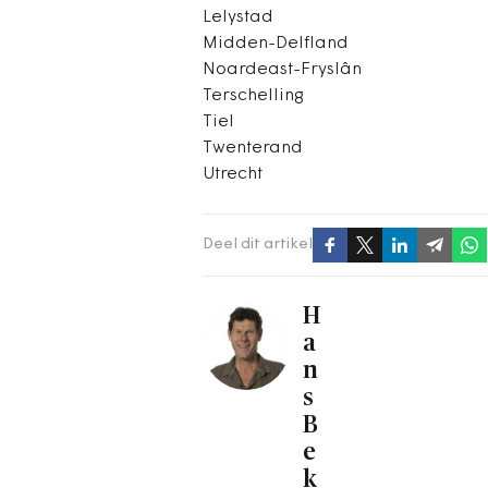
Lelystad
Midden-Delfland
Noardeast-Fryslân
Terschelling
Tiel
Twenterand
Utrecht
Deel dit artikel
H
a
n
s
B
e
k