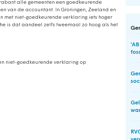
Brabant alle gemeenten een goedkeurende
gen van de accountant. In Groningen, Zeeland en
en met niet-goedkeurende verklaring iets hoger
the is dat aandeel zelfs tweemaal zo hoog als het
Ger
'AB
fos
en niet-goedkeurende verklaring op
Gem
soc
Gel
wa
RVO
ver