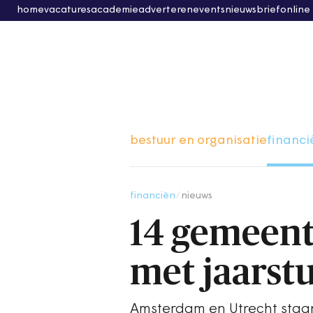
home
vacatures
academie
adverteren
events
nieuwsbrief
online
bestuur en organisatie
financi
financiën
/
nieuws
14 gemeent
met jaarst
Amsterdam en Utrecht staa