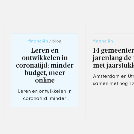
financiën
blog
financiën
Leren en
14 gemeente
ontwikkelen in
jarenlang de 
coronatijd: minder
met jaarstuk
budget, meer
Amsterdam en Utr
online
samen met nog 1
gemeenten op de
Leren en ontwikkelen in
lijst van het minis
coronatijd: minder
Binnenlandse Za
budget, meer online
de verantwoordi