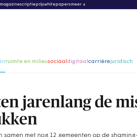
 magazine
scriptieprijs
whitepapers
meer
ën
ruimte en milieu
sociaal
digitaal
carrière
juridisch
en jarenlang de mis
ukken
n samen met nog 12 gemeenten op de shaming-l