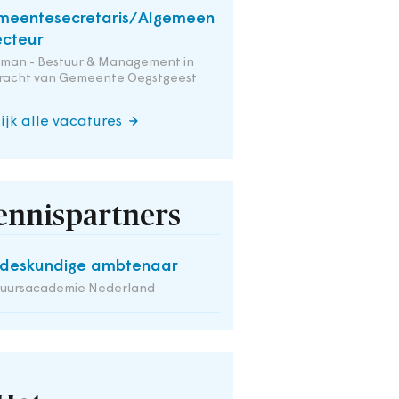
meentesecretaris/Algemeen
ecteur
tman - Bestuur & Management in
racht van Gemeente Oegstgeest
ijk alle vacatures
ennispartners
deskundige ambtenaar
tuursacademie Nederland