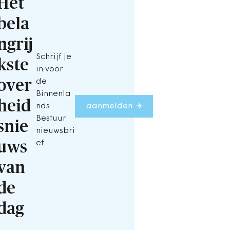
Het
bela
ngrij
Schrijf je
kste
in voor
over
de
Binnenla
heid
nds
aanmelden
Bestuur
snie
nieuwsbri
uws
ef
van
de
dag