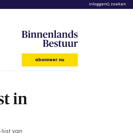
inloggen
zoeken
abonneer nu
t in
ijst van