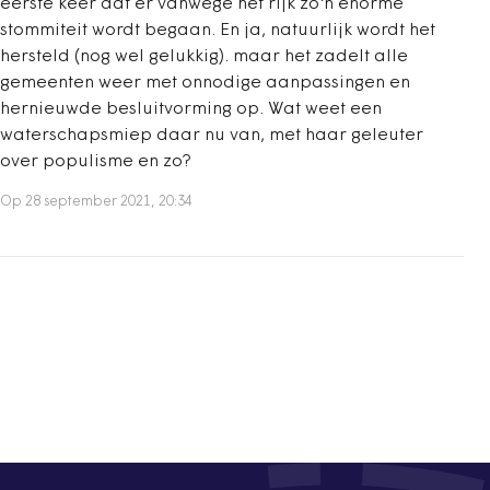
eerste keer dat er vanwege het rijk zo'n enorme
stommiteit wordt begaan. En ja, natuurlijk wordt het
hersteld (nog wel gelukkig). maar het zadelt alle
gemeenten weer met onnodige aanpassingen en
hernieuwde besluitvorming op. Wat weet een
waterschapsmiep daar nu van, met haar geleuter
over populisme en zo?
Op 28 september 2021, 20:34