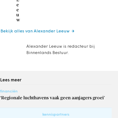
e
e
u
w
Bekijk alles van Alexander Leeuw
Alexander Leeuw is redacteur bij
Binnenlands Bestuur.
Lees meer
financiën
‘Regionale luchthavens vaak geen aanjagers groei’
kennispartners