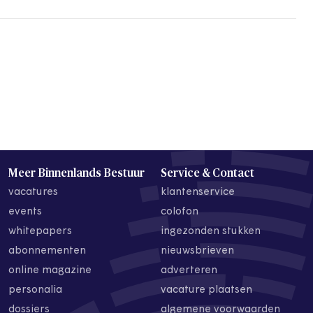
Meer Binnenlands Bestuur
Service & Contact
vacatures
klantenservice
events
colofon
whitepapers
ingezonden stukken
abonnementen
nieuwsbrieven
online magazine
adverteren
personalia
vacature plaatsen
dossiers
algemene voorwaarden