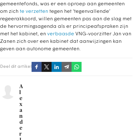
gemeentefonds, was er een oproep aan gemeenten
om zich
te verzetten
tegen het ‘tegenvallende’
regeerakkoord, willen gemeenten pas aan de slag met
de hervormingsagenda als er principeafspraken zijn
met het kabinet, en
verbaasde
VNG-voorzitter Jan van
Zanen zich over een kabinet dat aanwijzingen kan
geven aan autonome gemeenten.
Deel dit artikel
A
l
e
x
a
n
d
e
r
L