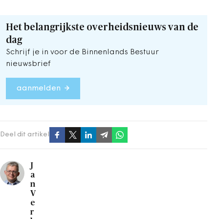
Het belangrijkste overheidsnieuws van de
dag
Schrijf je in voor de Binnenlands Bestuur
nieuwsbrief
aanmelden
Deel dit artikel
J
a
n
V
e
r