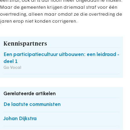
één straf, ook al is dat nooit meer ongedaan te maken.
Maar de gemeenten krijgen driemaal straf voor één
overtreding, alleen maar omdat ze die overtreding de
jaren erop niet konden corrigeren.
Kennispartners
Een participatiecultuur uitbouwen: een leidraad -
deel 1
Go Vocal
Gerelateerde artikelen
De laatste communisten
Johan Dijkstra