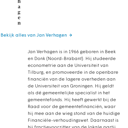
h
a
g
e
n
Bekijk alles van Jan Verhagen
Jan Verhagen is in 1966 geboren in Beek
en Donk (Noord-Brabant). Hij studeerde
econometrie aan de Universiteit van
Tilburg, en promoveerde in de openbare
financiën van de lagere overheden aan
de Universiteit van Groningen. Hij geldt
als dé gemeentelijke specialist in het
gemeentefonds. Hij heeft gewerkt bij de
Raad voor de gemeentefinanciën, waar
hij mee aan de wieg stond van de huidige
Financiële-verhoudingswet. Daarnaast is
hij fractievoorzitter van de lokale partij