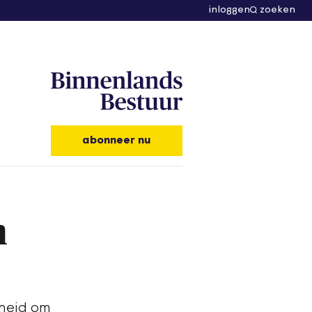
inloggen
zoeken
abonneer nu
n
kheid om