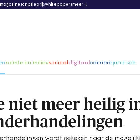
 magazine
scriptieprijs
whitepapers
meer
ën
ruimte en milieu
sociaal
digitaal
carrière
juridisch
 niet meer heilig i
nderhandelingen
erhandelingen wordt gekeken naar de mogelij