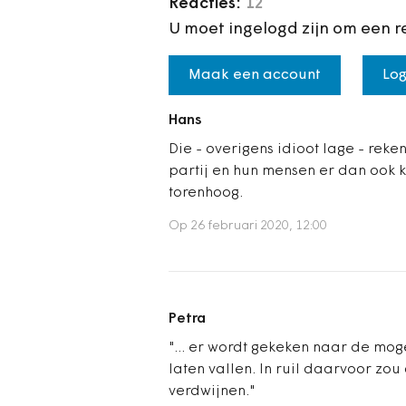
Reacties:
12
U moet ingelogd zijn om een r
Maak een account
Log
Hans
Die - overigens idioot lage - reke
partij en hun mensen er dan ook k
torenhoog.
Op 26 februari 2020, 12:00
Petra
"... er wordt gekeken naar de mog
laten vallen. In ruil daarvoor zo
verdwijnen."