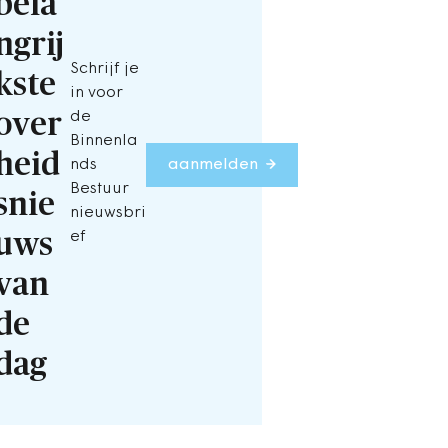
bela
ngrij
Schrijf je
kste
in voor
over
de
Binnenla
heid
nds
aanmelden
Bestuur
snie
nieuwsbri
uws
ef
van
de
dag