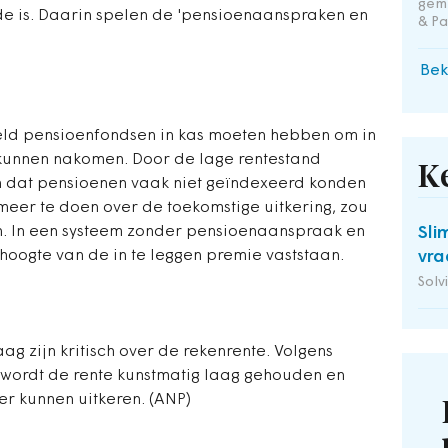
geme
de is. Daarin spelen de 'pensioenaanspraken en
& Pa
Bek
eld pensioenfondsen in kas moeten hebben om in
 kunnen nakomen. Door de lage rentestand
K
n dat pensioenen vaak niet geïndexeerd konden
eer te doen over de toekomstige uitkering, zou
jn. In een systeem zonder pensioenaanspraak en
Sli
hoogte van de in te leggen premie vaststaan.
vra
Solv
aag zijn kritisch over de rekenrente. Volgens
 wordt de rente kunstmatig laag gehouden en
r kunnen uitkeren. (ANP)