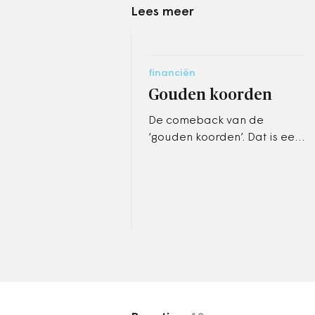
Lees meer
financiën
Gouden koorden
De comeback van de
‘gouden koorden’. Dat is een
mooie naam voor de
doeluitkeringen, waarbij
een minister geld aan
gemeenten geeft en…