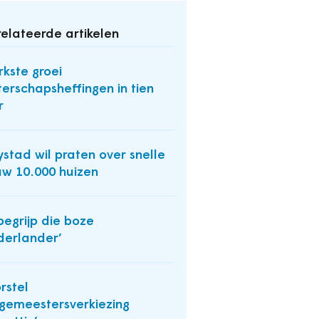
elateerde artikelen
rkste groei
erschapsheffingen in tien
r
ystad wil praten over snelle
w 10.000 huizen
 begrijp die boze
erlander’
rstel
gemeestersverkiezing