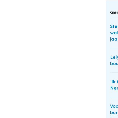
Ger
Ste
wat
jaa
Lel
bou
‘Ik
Ned
Voo
bur