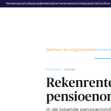
home
vacatures
academie
adverteren
events
nieuwsbrief
online
bestuur en organisatie
financi
financiën
/
nieuws
Rekenrente
pensioeno
In de lopende pensioenond