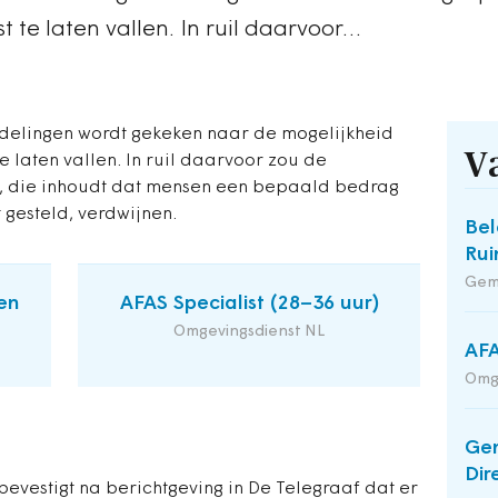
 te laten vallen. In ruil daarvoor…
elingen wordt gekeken naar de mogelijkheid
V
e laten vallen. In ruil daarvoor zou de
 die inhoudt dat mensen een bepaald bedrag
t gesteld, verdwijnen.
Bel
Rui
Gem
en
AFAS Specialist (28–36 uur)
Omgevingsdienst NL
AFA
Omg
Ge
Dir
bevestigt na berichtgeving in De Telegraaf dat er