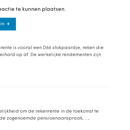
eactie te kunnen plaatsen.
in
nrente is vooral een D66 stokpaardje; reken die
eihard op af. De werkelijke rendementen zijn
elijkheid om de rekenrente in de toekomst te
u de zogenoemde pensioenaanspraak, ...,