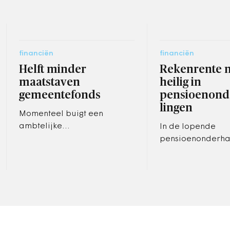
financiën
financiën
Helft minder
Rekenrente n
maatstaven
heilig in
gemeentefonds
pensioenond
lingen
Momenteel buigt een
ambtelijke
In de lopende
begeleidingscommissie zich
pensioenonderha
over de voorstellen voor de
wordt gekeken na
herijking van het
mogelijkheid om 
gemeentefonds die op basis
rekenrente in de 
van…
laten vallen. In ru
daarvoor…