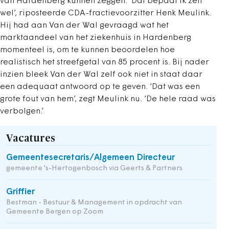
van Hardenberg kunnen zeggen. ‘Dat bepaal ik zelf
wel’, riposteerde CDA-fractievoorzitter Henk Meulink.
Hij had aan Van der Wal gevraagd wat het
marktaandeel van het ziekenhuis in Hardenberg
momenteel is, om te kunnen beoordelen hoe
realistisch het streefgetal van 85 procent is. Bij nader
inzien bleek Van der Wal zelf ook niet in staat daar
een adequaat antwoord op te geven. ‘Dat was een
grote fout van hem’, zegt Meulink nu. ‘De hele raad was
verbolgen.’
Vacatures
Gemeentesecretaris/Algemeen Directeur
gemeente 's-Hertogenbosch via Geerts & Partners
Griffier
Bestman - Bestuur & Management in opdracht van
Gemeente Bergen op Zoom