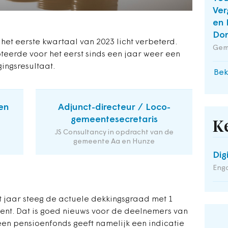
Ver
en 
Do
n het eerste kwartaal van 2023 licht verbeterd.
Gem
eerde voor het eerst sinds een jaar weer een
gingsresultaat.
Bek
en
Adjunct-directeur / Loco-
gemeentesecretaris
K
JS Consultancy in opdracht van de
gemeente Aa en Hunze
Dig
Enga
t jaar steeg de actuele dekkingsgraad met 1
cent. Dat is goed nieuws voor de deelnemers van
een pensioenfonds geeft namelijk een indicatie