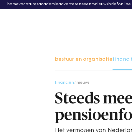
home
vacatures
academie
adverteren
events
nieuwsbrief
online
bestuur en organisatie
financi
financiën
/
nieuws
Steeds mee
pensioenf
Het vermogen van Nederland