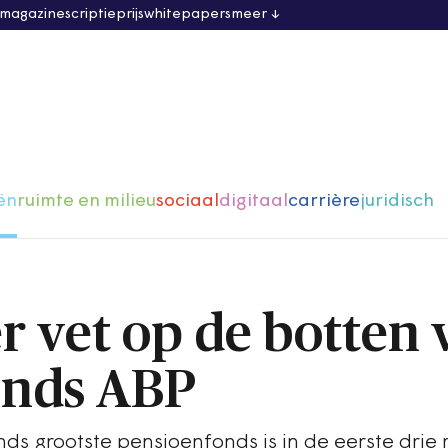
 magazine
scriptieprijs
whitepapers
meer
ën
ruimte en milieu
sociaal
digitaal
carrière
juridisch
r vet op de botten 
onds ABP
s grootste pensioenfonds is in de eerste dri