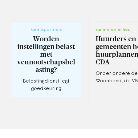
kennispartners
ruimte en milieu
Worden
Huurders en
instellingen belast
gemeenten h
met
huurplannen
vennootschapsbel
CDA
asting?
Onder andere de
Woonbond, de VN
Belastingdienst legt
vereniging voor
goedkeuring
woningcorporati
staatssecretaris zeer
vinden de huurpl
beperkt uit
kwalijke zaak.