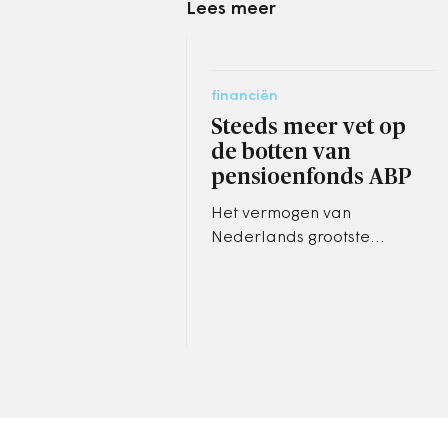
Lees meer
financiën
Steeds meer vet op
de botten van
pensioenfonds ABP
Het vermogen van
Nederlands grootste
pensioenfonds is in de
eerste drie maanden van dit
jaar met bijna 11 miljard
euro toegenomen.