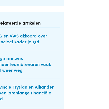
elateerde artikelen
 en VWS akkoord over
ancieel kader jeugd
nge aanwas
meenteambtenaren vaak
l weer weg
vincie Fryslân en Alliander
ken jarenlange financiële
jd