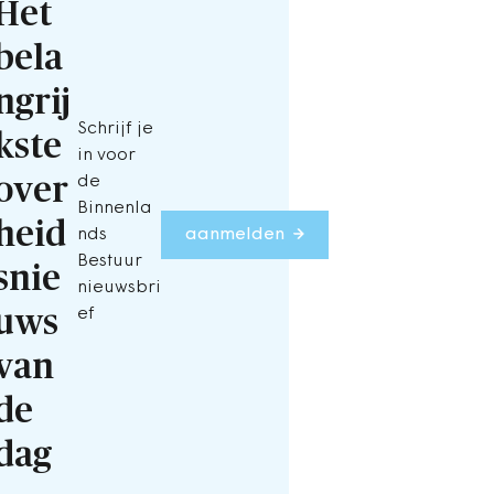
Het
bela
ngrij
Schrijf je
kste
in voor
over
de
Binnenla
heid
nds
aanmelden
Bestuur
snie
nieuwsbri
uws
ef
van
de
dag