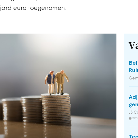
iljard euro toegenomen.
V
Bel
Rui
Gem
Adj
gem
JS C
gem
Te