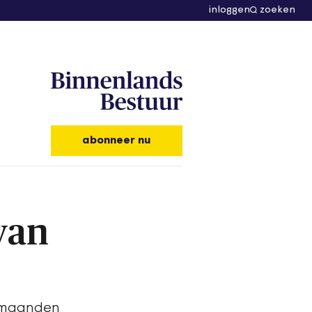
inloggen
zoeken
abonneer nu
van
e maanden