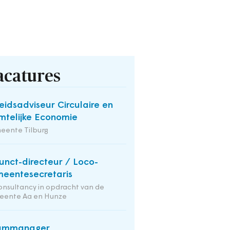
acatures
eidsadviseur Circulaire en
mtelijke Economie
eente Tilburg
unct-directeur / Loco-
eentesecretaris
onsultancy in opdracht van de
eente Aa en Hunze
ammanager