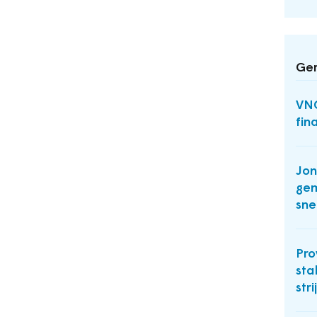
Ger
VNG
fin
Jo
ge
sne
Pro
sta
stri