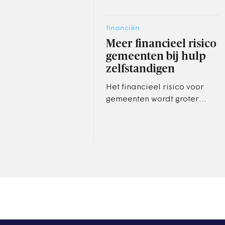
financiën
Meer financieel risico
gemeenten bij hulp
zelfstandigen
Het financieel risico voor
gemeenten wordt groter
vanaf volgend jaar vanwege
de wijziging van het Besluit
bijstand zelfstandigen (Bbz).
…