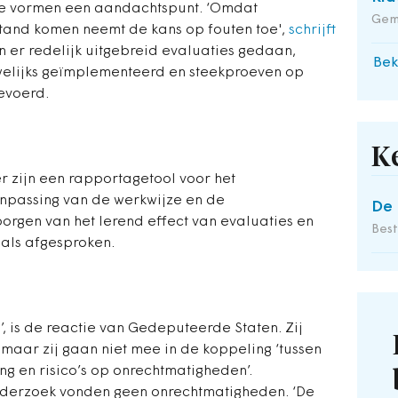
tie vormen een aandachtspunt. ‘Omdat
Gem
stand komen neemt de kans op fouten toe',
schrijft
er redelijk uitgebreid evaluaties gedaan,
Bek
elijks geïmplementeerd en steekproeven op
gevoerd.
K
 zijn een rapportagetool voor het
npassing van de werkwijze en de
De 
orgen van het lerend effect van evaluaties en
Bes
oals afgesproken.
, is de reactie van Gedeputeerde Staten. Zij
aar zij gaan niet mee in de koppeling ‘tussen
g en risico’s op onrechtmatigheden’.
onderzoek vonden geen onrechtmatigheden. ‘De