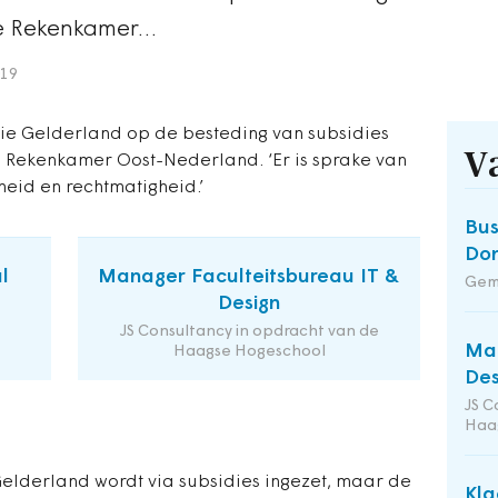
 de Rekenkamer…
019
cie Gelderland op de besteding van subsidies
V
de Rekenkamer Oost-Nederland. ‘Er is sprake van
heid en rechtmatigheid.’
Bus
Do
l
Manager Faculteitsbureau IT &
Gem
Design
JS Consultancy in opdracht van de
Man
Haagse Hogeschool
Des
JS C
Haa
elderland wordt via subsidies ingezet, maar de
Kla