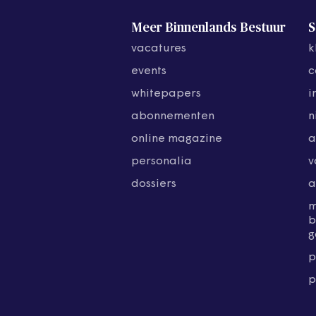
Meer Binnenlands Bestuur
S
vacatures
k
events
c
whitepapers
i
abonnementen
n
online magazine
a
personalia
v
dossiers
a
b
g
p
p