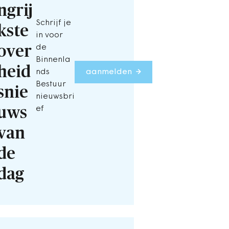
ngrij
Schrijf je
kste
in voor
over
de
Binnenla
heid
nds
aanmelden
Bestuur
snie
nieuwsbri
uws
ef
van
de
dag