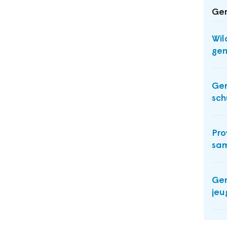
Ger
Wil
ge
Gem
sch
Pro
sa
Gem
jeu