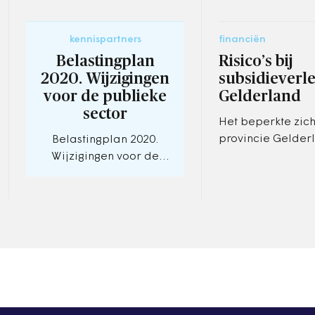
kennispartners
financiën
Belastingplan
Risico’s bij
2020. Wijzigingen
subsidieverl
voor de publieke
Gelderland
sector
Het beperkte zich
provincie Gelder
Belastingplan 2020.
besteding van su
Wijzigingen voor de
zorgt voor risico's
publieke sector. Nieuwe
concludeert de
begroting, nieuwe
Rekenkamer…
perspectieven