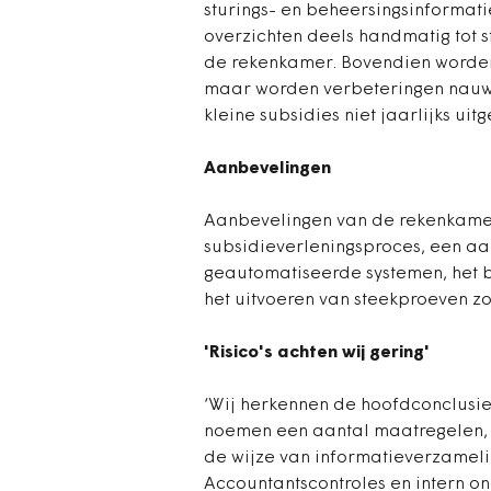
sturings- en beheersingsinforma
overzichten deels handmatig tot 
de rekenkamer. Bovendien worden 
maar worden verbeteringen nauw
kleine subsidies niet jaarlijks uit
Aanbevelingen
Aanbevelingen van de rekenkamer
subsidieverleningsproces, een aa
geautomatiseerde systemen, het b
het uitvoeren van steekproeven z
'Risico's achten wij gering'
‘Wij herkennen de hoofdconclusie’
noemen een aantal maatregelen, m
de wijze van informatieverzamelin
Accountantscontroles en intern 