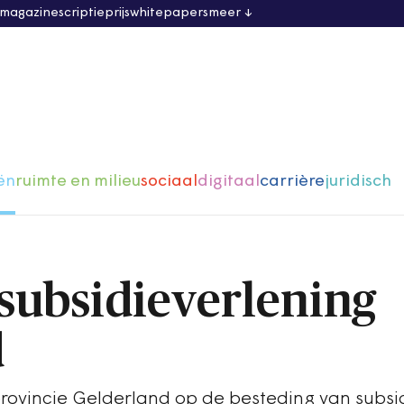
 magazine
scriptieprijs
whitepapers
meer
ën
ruimte en milieu
sociaal
digitaal
carrière
juridisch
j subsidieverlening
d
rovincie Gelderland op de besteding van subsid