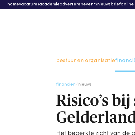
home
vacatures
academie
adverteren
events
nieuwsbrief
online
bestuur en organisatie
financi
financiën
/
nieuws
Risico’s bi
Gelderlan
Het beperkte zicht van de p