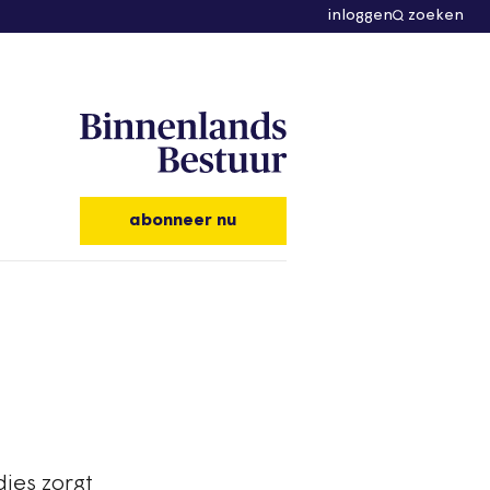
inloggen
zoeken
abonneer nu
ies zorgt