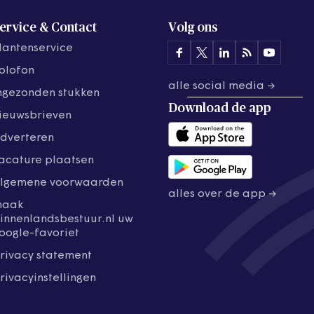
ervice & Contact
Volg ons
lantenservice
olofon
alle social media →
ngezonden stukken
Download de
app
ieuwsbrieven
dverteren
acature plaatsen
lgemene voorwaarden
alles over de app →
maak
innenlandsbestuur.nl uw
oogle-favoriet
rivacy statement
rivacyinstellingen