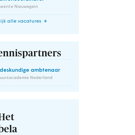
eente Nieuwegein
ijk alle vacatures
ennispartners
deskundige ambtenaar
tuursacademie Nederland
Het
bela