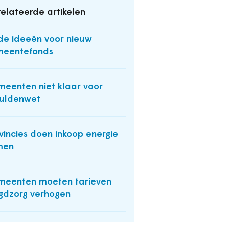
elateerde artikelen
de ideeën voor nieuw
meentefonds
eenten niet klaar voor
uldenwet
vincies doen inkoop energie
men
eenten moeten tarieven
gdzorg verhogen