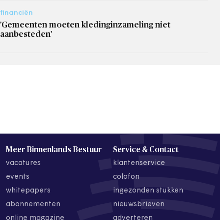
financiën
'Gemeenten moeten kledinginzameling niet
aanbesteden'
Meer Binnenlands Bestuur
Service & Contact
vacatures
klantenservice
events
colofon
whitepapers
ingezonden stukken
abonnementen
nieuwsbrieven
online magazine
adverteren