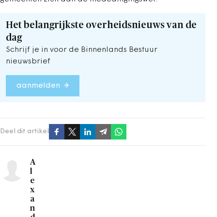
Het belangrijkste overheidsnieuws van de
dag
Schrijf je in voor de Binnenlands Bestuur
nieuwsbrief
aanmelden
Deel dit artikel
A
l
e
x
a
n