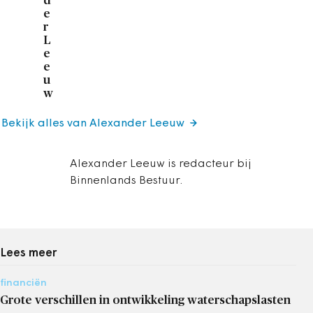
d
e
r
L
e
e
u
w
Bekijk alles van Alexander Leeuw
Alexander Leeuw is redacteur bij
Binnenlands Bestuur.
Lees meer
financiën
Grote verschillen in ontwikkeling waterschapslasten