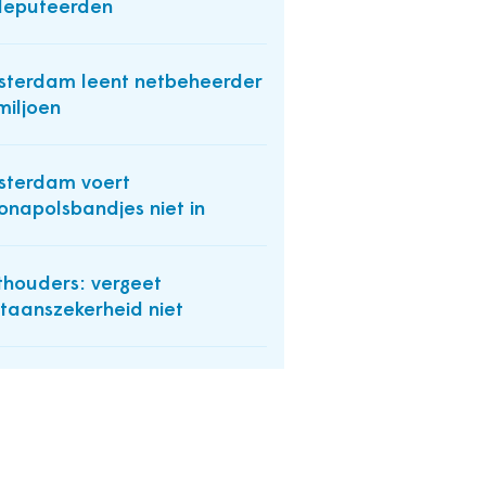
deputeerden
terdam leent netbeheerder
miljoen
terdam voert
onapolsbandjes niet in
houders: vergeet
taanszekerheid niet