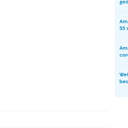
ge
Ams
55 
Ams
cor
Wet
bes