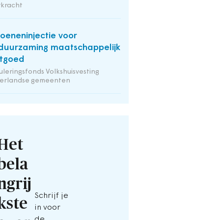
rkracht
joeneninjectie voor
duurzaming maatschappelijk
tgoed
uleringsfonds Volkshuisvesting
erlandse gemeenten
Het
bela
ngrij
Schrijf je
kste
in voor
de