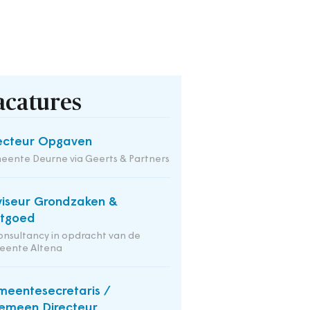
acatures
ecteur Opgaven
ente Deurne via Geerts & Partners
iseur Grondzaken &
stgoed
onsultancy in opdracht van de
eente Altena
eentesecretaris /
emeen Directeur