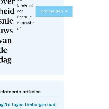
over
Binnenla
heid
nds
aanmelden
Bestuur
snie
nieuwsbri
uws
ef
van
de
dag
elateerde artikelen
gifte tegen Limburgse oud-