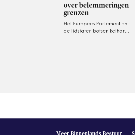
over belemmeringen
grenzen
Het Europees Parlement en
de lidstaten botsen keihard
over de
grensoverschrijdende
samenwerking. Die onwil kost
de grensregio's geld en…
Meer Binnenlands Bestuur
S