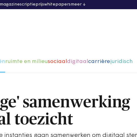
 magazine
scriptieprijs
whitepapers
meer
ën
ruimte en milieu
sociaal
digitaal
carrière
juridisch
ige' samenwerking
al toezicht
instanties gaan samenwerken om digitaal ster