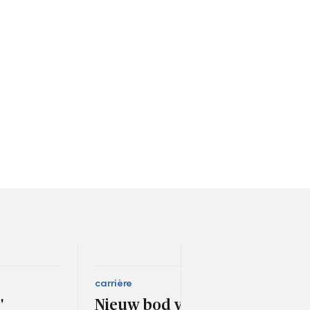
carrière
fina
'
Nieuw bod voor cao
Ned