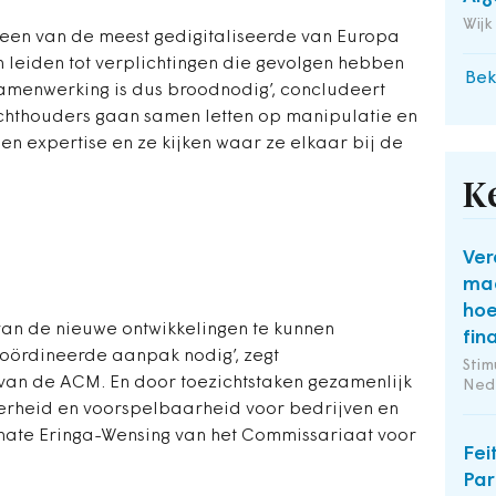
Wijk
een van de meest gedigitaliseerde van Europa
 leiden tot verplichtingen die gevolgen hebben
Bek
amenwerking is dus broodnodig’, concludeert
ichthouders gaan samen letten op manipulatie en
s en expertise en ze kijken waar ze elkaar bij de
K
Ver
maa
hoe
van de nieuwe ontwikkelingen te kunnen
fin
coördineerde aanpak nodig’, zegt
Stim
 van de ACM. En door toezichtstaken gezamenlijk
Ned
erheid en voorspelbaarheid voor bedrijven en
enate Eringa-Wensing van het Commissariaat voor
Fei
Par