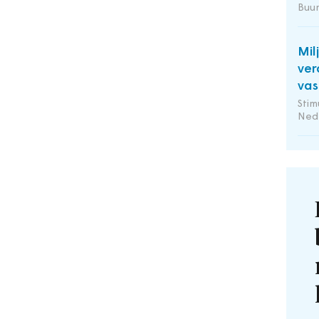
Buu
Mil
ver
vas
Stim
Ned