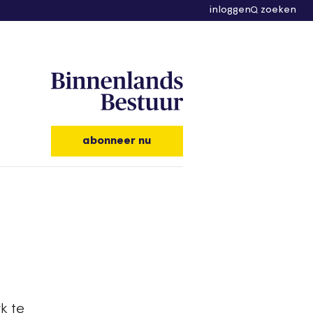
inloggen
zoeken
abonneer nu
k te