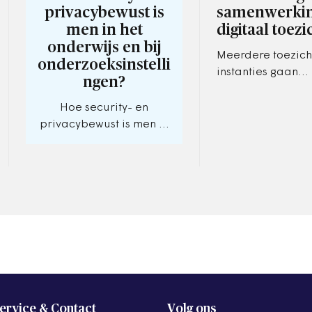
privacybewust is
samenwerkin
men in het
digitaal toezi
onderwijs en bij
Meerdere toezic
onderzoeksinstelli
instanties gaan
ngen?
samenwerken om 
sterk te staan. De 
Hoe security- en
Persoonsgegevens
privacybewust is men in
Autoriteit…
het onderwijs en bij
onderzoeksinstellingen?
Onderwijs- en
onderzoeksinstellingen
scoren gemiddeld…
ervice & Contact
Volg ons