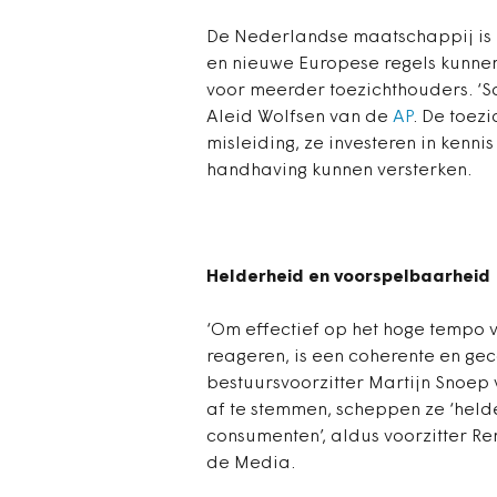
De Nederlandse maatschappij is 
en nieuwe Europese regels kunnen
voor meerder toezichthouders. ‘S
Aleid Wolfsen van de
AP
. De toez
misleiding, ze investeren in kenni
handhaving kunnen versterken.
Helderheid en voorspelbaarheid
‘Om effectief op het hoge tempo 
reageren, is een coherente en ge
bestuursvoorzitter Martijn Snoep
af te stemmen, scheppen ze ‘held
consumenten’, aldus voorzitter R
de Media.