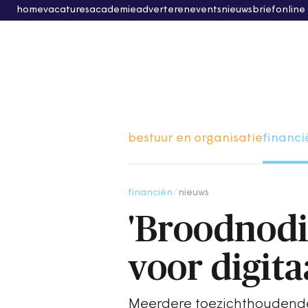
home
vacatures
academie
adverteren
events
nieuwsbrief
online
bestuur en organisatie
financi
financiën
/
nieuws
'Broodnod
voor digita
Meerdere toezichthoudende 