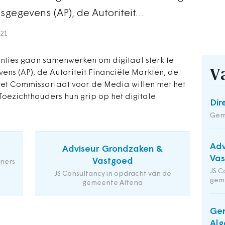
nsgegevens (AP), de Autoriteit…
021
nties gaan samenwerken om digitaal sterk te
V
vens (AP), de Autoriteit Financiële Markten, de
het Commissariaat voor de Media willen met het
oezichthouders hun grip op het digitale
Dir
Geme
Adv
Adviseur Grondzaken &
Va
Vastgoed
ners
JS C
JS Consultancy in opdracht van de
gem
gemeente Altena
Gem
Alg