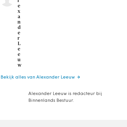
l
e
x
a
n
d
e
r
L
e
e
u
w
Bekijk alles van Alexander Leeuw
Alexander Leeuw is redacteur bij
Binnenlands Bestuur.