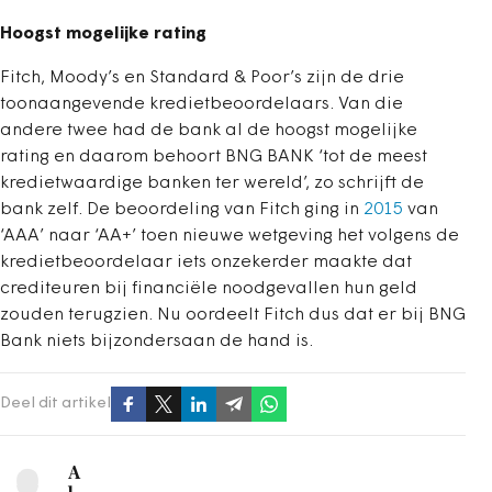
Hoogst mogelijke rating
Fitch, Moody’s en Standard & Poor’s zijn de drie
toonaangevende kredietbeoordelaars. Van die
andere twee had de bank al de hoogst mogelijke
rating en daarom behoort BNG BANK ‘tot de meest
kredietwaardige banken ter wereld’, zo schrijft de
bank zelf. De beoordeling van Fitch ging in
2015
van
‘AAA’ naar ‘AA+’ toen nieuwe wetgeving het volgens de
kredietbeoordelaar iets onzekerder maakte dat
crediteuren bij financiële noodgevallen hun geld
zouden terugzien. Nu oordeelt Fitch dus dat er bij BNG
Bank niets bijzondersaan de hand is.
Deel dit artikel
A