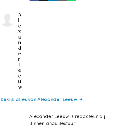
A
l
e
x
a
n
d
e
r
L
e
e
u
w
Bekijk alles van Alexander Leeuw
Alexander Leeuw is redacteur bij
Binnenlands Bestuur.