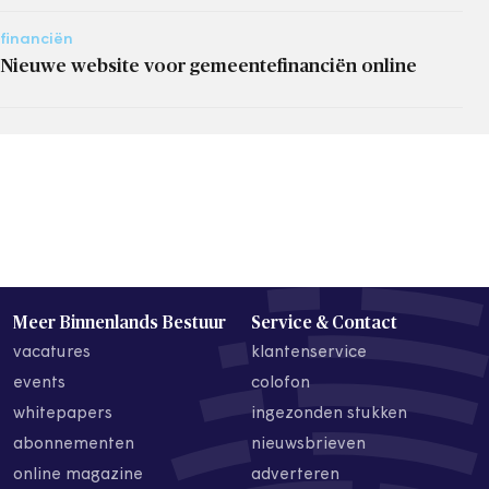
financiën
Nieuwe website voor gemeentefinanciën online
Meer Binnenlands Bestuur
Service & Contact
vacatures
klantenservice
events
colofon
whitepapers
ingezonden stukken
abonnementen
nieuwsbrieven
online magazine
adverteren