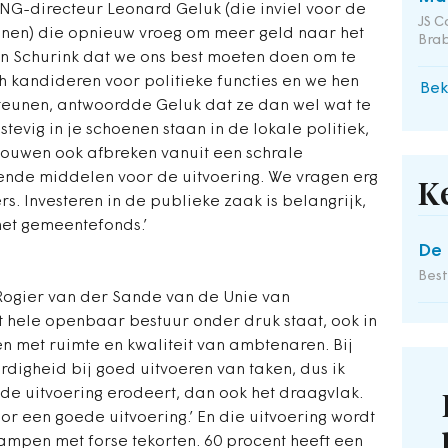
G-directeur Leonard Geluk (die inviel voor de
JS C
anen) die opnieuw vroeg om meer geld naar het
Bra
 Schurink dat we ons best moeten doen om te
 kandideren voor politieke functies en we hen
Bek
eunen, antwoordde Geluk dat ze dan wel wat te
evig in je schoenen staan in de lokale politiek,
bouwen ook afbreken vanuit een schrale
doende middelen voor de uitvoering. We vragen erg
K
. Investeren in de publieke zaak is belangrijk,
het gemeentefonds.’
De 
Bes
 Rogier van der Sande van de Unie van
 hele openbaar bestuur onder druk staat, ook in
n met ruimte en kwaliteit van ambtenaren. Bij
igheid bij goed uitvoeren van taken, dus ik
 de uitvoering erodeert, dan ook het draagvlak.
voor een goede uitvoering.’ En die uitvoering wordt
ampen met forse tekorten. 60 procent heeft een