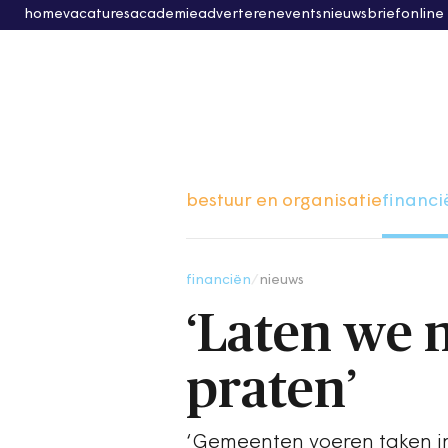
home
vacatures
academie
adverteren
events
nieuwsbrief
online
bestuur en organisatie
financi
financiën
/
nieuws
‘Laten we n
praten’
‘Gemeenten voeren taken i