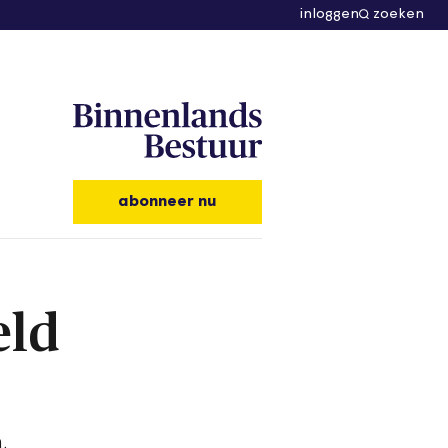
inloggen
zoeken
abonneer nu
eld
.