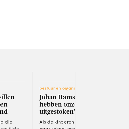
bestuur en organisatie
fina
illen
Johan Hamster: ‘We
‘La
gen
hebben onze nek
jaa
and
uitgestoken’
‘Gem
mede
nd die
Als de kinderen toch niet