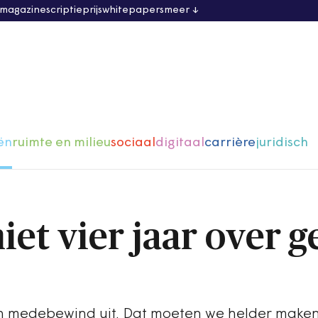
 magazine
scriptieprijs
whitepapers
meer
ën
ruimte en milieu
sociaal
digitaal
carrière
juridisch
iet vier jaar over g
n medebewind uit. Dat moeten we helder maken