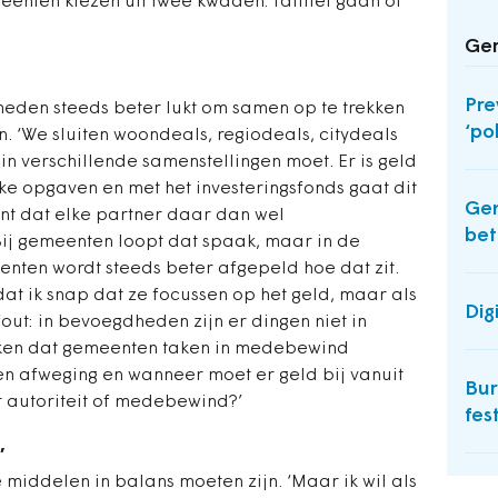
enten kiezen uit twee kwaden: failliet gaan of
Ger
Pre
heden steeds beter lukt om samen op te trekken
‘po
 ‘We sluiten woondeals, regiodeals, citydeals
n verschillende samenstellingen moet. Er is geld
e opgaven en met het investeringsfonds gaat dit
Ge
ent dat elke partner daar dan wel
bet
‘Bij gemeenten loopt dat spaak, maar in de
enten wordt steeds beter afgepeld hoe dat zit.
dat ik snap dat ze focussen op het geld, maar als
Dig
out: in bevoegdheden zijn er dingen niet in
ken dat gemeenten taken in medebewind
en afweging en wanneer moet er geld bij vanuit
Bur
 autoriteit of medebewind?’
fest
’
middelen in balans moeten zijn. ‘Maar ik wil als