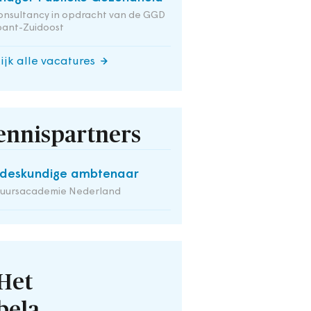
onsultancy in opdracht van de GGD
bant-Zuidoost
ijk alle vacatures
ennispartners
deskundige ambtenaar
tuursacademie Nederland
Het
bela