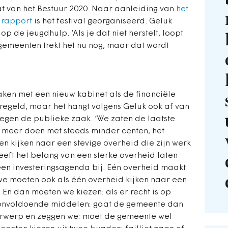
taat van het Bestuur 2020. Naar aanleiding van
het
e rapport
is het festival georganiseerd. Geluk
op de jeugdhulp. ‘Als je dat niet herstelt, loopt
gemeenten trekt het nu nog, maar dat wordt
ken met een nieuw kabinet als de financiële
regeld, maar het hangt volgens Geluk ook af van
egen de publieke zaak. ‘We zaten de laatste
n meer doen met steeds minder centen, het
n kijken naar een stevige overheid die zijn werk
eeft het belang van een sterke overheid laten
een investeringsagenda bij. Eén overheid maakt
we moeten ook als één overheid kijken naar een
 En dan moeten we kiezen: als er recht is op
n onvoldoende middelen: gaat de gemeente dan
nderwerp en zeggen we: moet de gemeente wel