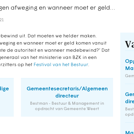
igen afweging en wanneer moet er geld…
021
bewind uit. Dat moeten we helder maken.
V
fweging en wanneer moet er geld komen vanuit
te de autoriteit en wanneer medebewind?’ Dat
generaal van het ministerie van BZK in een
Opg
rzitters op het
Festival van het Bestuur
.
Maa
Gem
dige
Gemeentesecretaris/Algemeen
Ge
directeur
dir
Bestman - Bestuur & Management in
opdracht van Gemeente Weert
Bes
opd
Man