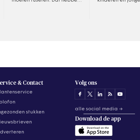
moeten fuseren. Dat hebben
kinderen en jonge
Gedeputeerde Staten
de coronacrisis 
besloten. In de nieuwe
opgelopen, moet
gemeente moet wel meer
ingehaald. Het ri
zeggenschap komen…
hiervoor extra…
ervice & Contact
Volg ons
lantenservice
olofon
alle social media →
ngezonden stukken
Download de
app
ieuwsbrieven
dverteren