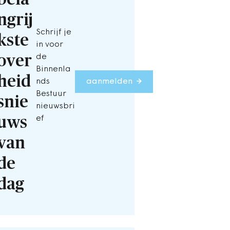
ngrij
Schrijf je
kste
in voor
over
de
Binnenla
heid
nds
aanmelden
Bestuur
snie
nieuwsbri
uws
ef
van
de
dag