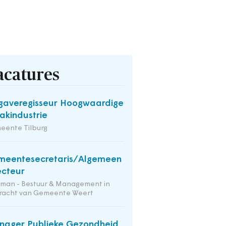
acatures
averegisseur Hoogwaardige
kindustrie
eente Tilburg
meentesecretaris/Algemeen
ecteur
tman - Bestuur & Management in
racht van Gemeente Weert
ager Publieke Gezondheid