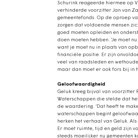
Schurink reageerde hiermee op VN
verhinderde voorzitter Jan van Z
gemeentefonds. Op de oproep van
zorgen dat voldoende mensen zich
goed moeten opleiden en onderst
doen moeten hebben. ‘Je moet nu st
want je moet nu in plaats van op
financiële positie. Er zijn onvol
veel van raadsleden en wethouders
maar dan moet er ook fors bij in 
Geloofwaardigheid
Geluk kreeg bijval van voorzitter
Waterschappen die stelde dat het
de waardering. ‘Dat heeft te make
waterschappen begint geloofwaard
herken het verhaal van Geluk. Als
Er moet ruimte, tijd en geld zijn 
steeds moeilijker nu gemeenten k