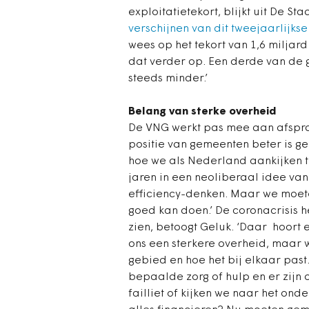
exploitatietekort, blijkt uit De S
verschijnen van dit tweejaarlijks
wees op het tekort van 1,6 miljard 
dat verder op. Een derde van de 
steeds minder.’
Belang van sterke overheid
De VNG werkt pas mee aan afspra
positie van gemeenten beter is ge
hoe we als Nederland aankijken t
jaren in een neoliberaal idee va
efficiency-denken. Maar we moete
goed kan doen.’ De coronacrisis h
zien, betoogt Geluk. ‘Daar hoort 
ons een sterkere overheid, maar 
gebied en hoe het bij elkaar past.
bepaalde zorg of hulp en er zij
failliet of kijken we naar het o