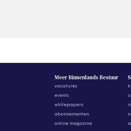
abonnementstarief of
compenseer het nadeel en
compenseer gemeenten
voor de tekorten in de…
Meer Binnenlands Bestuur
S
vacatures
k
events
c
whitepapers
i
abonnementen
n
online magazine
a