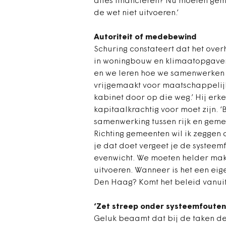
alles financieren? Nu moeten geme
de wet niet uitvoeren.’
Autoriteit of medebewind
Schuring constateert dat het over
in woningbouw en klimaatopgaven.
en we leren hoe we samenwerken i
vrijgemaakt voor maatschappelijk
kabinet door op die weg.’ Hij erk
kapitaalkrachtig voor moet zijn. 
samenwerking tussen rijk en geme
Richting gemeenten wil ik zeggen 
je dat doet vergeet je de systeemf
evenwicht. We moeten helder ma
uitvoeren. Wanneer is het een eig
Den Haag? Komt het beleid vanuit
‘Zet streep onder systeemfouten
Geluk beaamt dat bij de taken de 