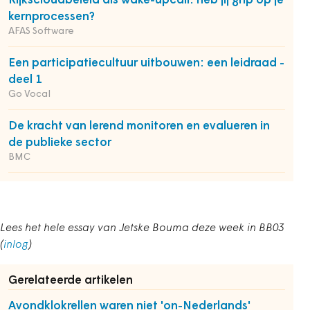
Rijkscloudbeleid als wake-upcall: heb jij grip op je
kernprocessen?
AFAS Software
Een participatiecultuur uitbouwen: een leidraad -
deel 1
Go Vocal
De kracht van lerend monitoren en evalueren in
de publieke sector
BMC
Lees het hele essay van Jetske Bouma deze week in BB03
(
inlog
)
Gerelateerde artikelen
Avondklokrellen waren niet 'on-Nederlands'