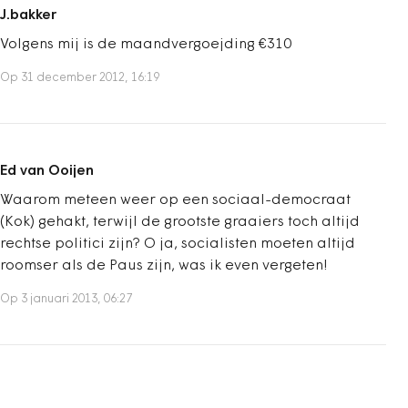
J.bakker
Volgens mij is de maandvergoejding €310
Op 31 december 2012, 16:19
Ed van Ooijen
Waarom meteen weer op een sociaal-democraat
(Kok) gehakt, terwijl de grootste graaiers toch altijd
rechtse politici zijn? O ja, socialisten moeten altijd
roomser als de Paus zijn, was ik even vergeten!
Op 3 januari 2013, 06:27