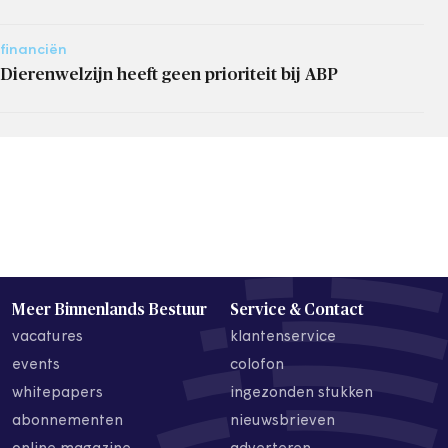
financiën
Dierenwelzijn heeft geen prioriteit bij ABP
Meer Binnenlands Bestuur
Service & Contact
vacatures
klantenservice
events
colofon
whitepapers
ingezonden stukken
abonnementen
nieuwsbrieven