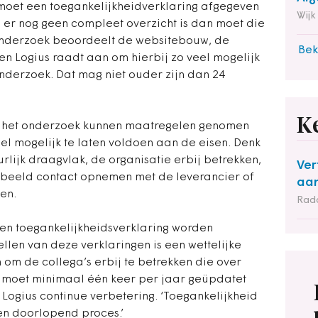
 moet een toegankelijkheidverklaring afgegeven
Wijk
s er nog geen compleet overzicht is dan moet die
onderzoek beoordeelt de websitebouw, de
Bek
en Logius raadt aan om hierbij zo veel mogelijk
derzoek. Dat mag niet ouder zijn dan 24
K
en het onderzoek kunnen maatregelen genomen
el mogelijk te laten voldoen aan de eisen. Denk
rlijk draagvlak, de organisatie erbij betrekken,
Ver
rbeeld contact opnemen met de leverancier of
aan
en.
Rad
een toegankelijkheidsverklaring worden
llen van deze verklaringen is een wettelijke
n om de collega’s erbij te betrekken die over
g moet minimaal één keer per jaar geüpdatet
s Logius continue verbetering. ‘Toegankelijkheid
en doorlopend proces.’