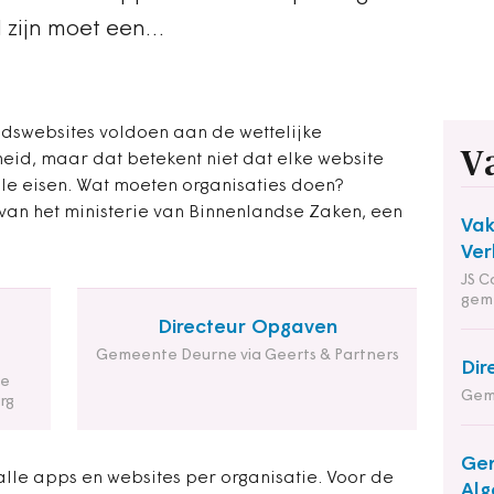
d zijn moet een…
dswebsites voldoen aan de wettelijke
V
kheid, maar dat betekent niet dat elke website
le eisen. Wat moeten organisaties doen?
van het ministerie van Binnenlandse Zaken, een
Va
Ver
JS C
gem
Directeur Opgaven
Gemeente Deurne via Geerts & Partners
Dir
de
Geme
rg
Gem
alle apps en websites per organisatie. Voor de
Alg