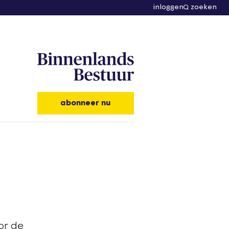
inloggen
zoeken
abonneer nu
or de