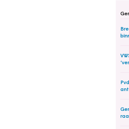
Ger
Bre
bin
VWS
‘ve
Pvd
ant
Gem
raa