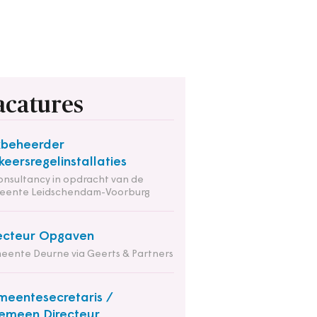
acatures
kbeheerder
keersregelinstallaties
onsultancy in opdracht van de
eente Leidschendam-Voorburg
ecteur Opgaven
ente Deurne via Geerts & Partners
eentesecretaris /
emeen Directeur