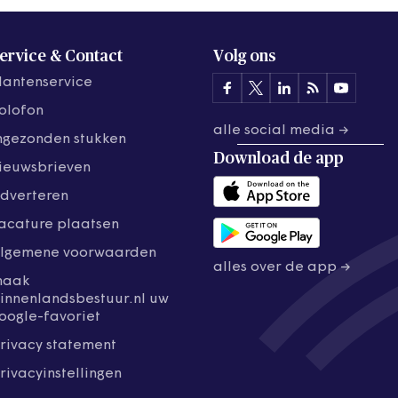
ervice & Contact
Volg ons
lantenservice
olofon
alle social media →
ngezonden stukken
Download de
app
ieuwsbrieven
dverteren
acature plaatsen
lgemene voorwaarden
alles over de app →
maak
innenlandsbestuur.nl uw
oogle-favoriet
rivacy statement
rivacyinstellingen