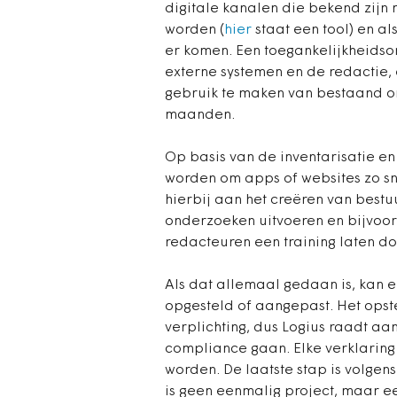
digitale kanalen die bekend zijn
worden (
hier
staat een tool) en al
er komen. Een toegankelijkheids
externe systemen en de redactie, 
gebruik te maken van bestaand on
maanden.
Op basis van de inventarisatie 
worden om apps of websites zo sn
hierbij aan het creëren van bestuu
onderzoeken uitvoeren en bijvoo
redacteuren een training laten do
Als dat allemaal gedaan is, kan 
opgesteld of aangepast. Het opste
verplichting, dus Logius raadt aa
compliance gaan. Elke verklarin
worden. De laatste stap is volgen
is geen eenmalig project, maar e