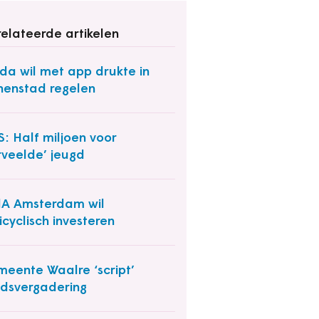
elateerde artikelen
da wil met app drukte in
nenstad regelen
: Half miljoen voor
rveelde’ jeugd
A Amsterdam wil
icyclisch investeren
eente Waalre ‘script’
dsvergadering