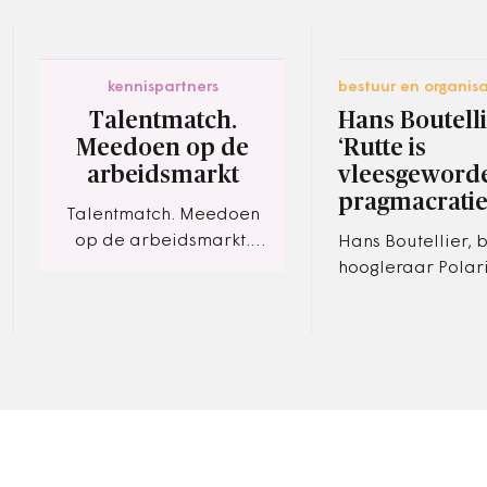
kennispartners
bestuur en organisa
Talentmatch.
Hans Boutelli
Meedoen op de
‘Rutte is
arbeidsmarkt
vleesgeword
pragmacratie
Talentmatch. Meedoen
op de arbeidsmarkt.
Hans Boutellier, 
Gemeenten moeten
hoogleraar Polari
werkzoekenden helpen
maatschappelijk
veerkracht bij
Bestuurswetensc
de VU en voorma