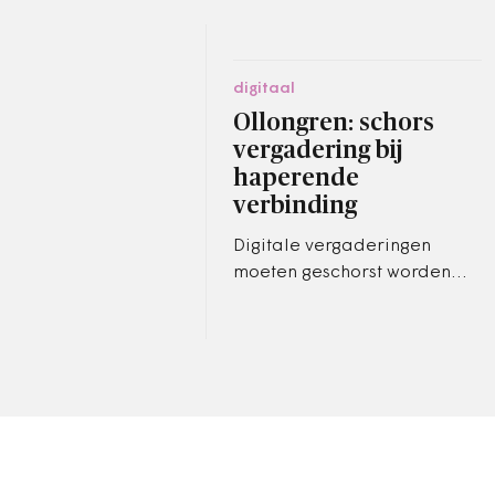
digitaal
Ollongren: schors
vergadering bij
haperende
verbinding
Digitale vergaderingen
moeten geschorst worden
wanneer er storingen
optreden. Die aanbeveling
doet minister Ollongren van
Binnenlandse…