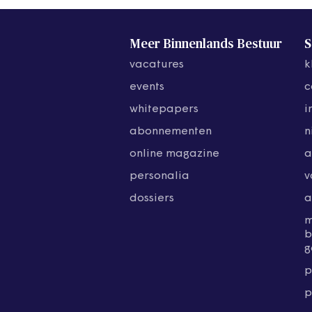
Meer Binnenlands Bestuur
S
vacatures
k
events
c
whitepapers
i
abonnementen
n
online magazine
a
personalia
v
dossiers
a
b
g
p
p