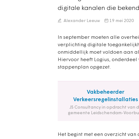
digitale kanalen die beken
Alexander Leeuw
19 mei 2020
In september moeten alle overhei
verplichting digitale toegankelij
onmiddellijk moet voldoen aan al
Hiervoor heeft Logius, onderdeel 
stappenplan opgezet.
Vakbeheerder
Verkeersregelinstallaties
JS Consultancy in opdracht van 
gemeente Leidschendam-Voorbu
Het begint met een overzicht van 