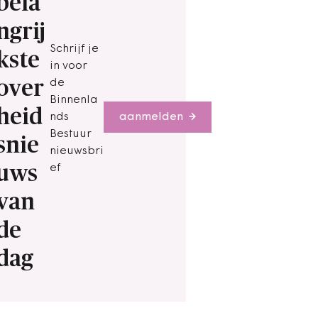
bela
ngrij
Schrijf je
kste
in voor
over
de
Binnenla
heid
nds
aanmelden
Bestuur
snie
nieuwsbri
uws
ef
van
de
dag