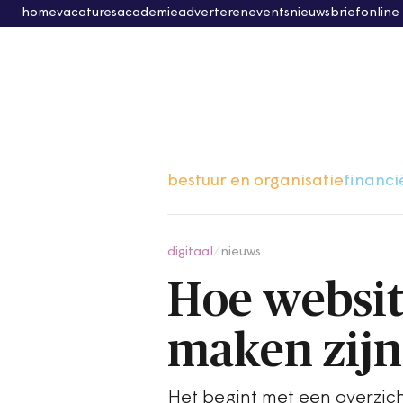
home
vacatures
academie
adverteren
events
nieuwsbrief
online
bestuur en organisatie
financi
digitaal
/
nieuws
Hoe websit
maken zijn
Het begint met een overzich