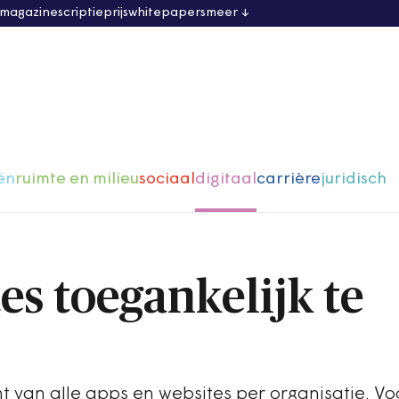
 magazine
scriptieprijs
whitepapers
meer
ën
ruimte en milieu
sociaal
digitaal
carrière
juridisch
es toegankelijk te
t van alle apps en websites per organisatie. Vo