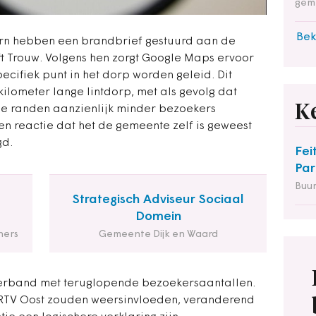
gem
Bek
orn hebben een brandbrief gestuurd aan de
ft Trouw. Volgens hen zorgt Google Maps ervoor
ecifiek punt in het dorp worden geleid. Dit
 kilometer lange lintdorp, met als gevolg dat
K
e randen aanzienlijk minder bezoekers
en reactie dat het de gemeente zelf is geweest
gd.
Fei
Par
Buu
Strategisch Adviseur Sociaal
Domein
ners
Gemeente Dijk en Waard
erband met teruglopende bezoekersaantallen.
RTV Oost zouden weersinvloeden, veranderend