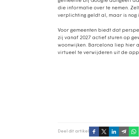
gemeente bij Google aangeeft dat 
die informatie over te nemen. Ze
verplichting geldt al, maar is nog
Voor gemeenten biedt dat perspe
zij vanaf 2027 actief sturen op g
woonwijken. Barcelona liep hier al
virtueel te verwijderen uit de ap
Deel dit artikel