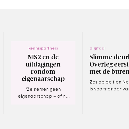
kennispartners
digitaal
NIS2 en de
Slimme deur
uitdagingen
Overleg eers
rondom
met de bure
eigenaarschap
Zes op de tien N
is voorstander va
'Ze nemen geen
met de buren voo
eigenaarschap – of nu
slimme deurbel w
toch wel?'
gemonteerd.