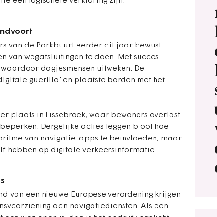
e een logischere verklaring zijn.
andvoort
s van de Parkbuurt eerder dit jaar bewust
 van wegafsluitingen te doen. Met succes:
, waardoor dagjesmensen uitweken. De
digitale guerilla’ en plaatste borden met het
er plaats in Lissebroek, waar bewoners overlast
eperken. Dergelijke acties leggen bloot hoe
goritme van navigatie-apps te beïnvloeden, maar
lf hebben op digitale verkeersinformatie.
as
nd van een nieuwe Europese verordening krijgen
svoorziening aan navigatiediensten. Als een