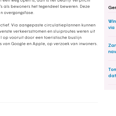
een weg open is, dan is het bedrijf verplicht
lfs als bewoners het tegendeel beweren. Deze
Ger
 in overgangsfase.
Win
ctief. Via aangepaste circulatieplannen kunnen
via
ewenste verkeersstromen en sluiproutes weren uit
 op vooruit door een toeristische buslijn
ps van Google en Apple, op verzoek van inwoners.
Zan
nav
To
da