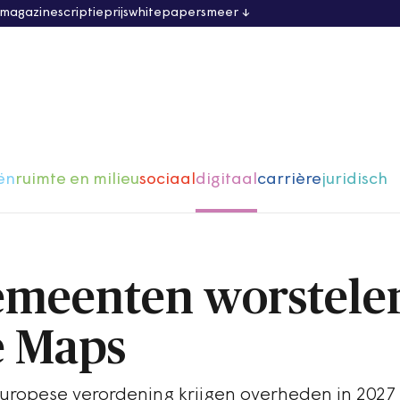
 magazine
scriptieprijs
whitepapers
meer
ën
ruimte en milieu
sociaal
digitaal
carrière
juridisch
meenten worstele
e Maps
ropese verordening krijgen overheden in 2027