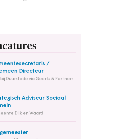
acatures
eentesecretaris /
emeen Directeur
 bij Duurstede via Geerts & Partners
ategisch Adviseur Sociaal
mein
eente Dijk en Waard
rgemeester