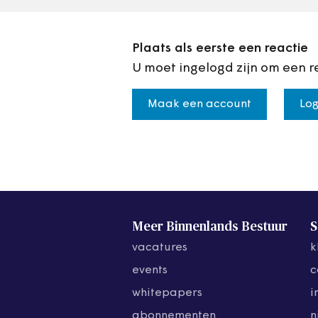
Plaats als eerste een reactie
U moet ingelogd zijn om een r
Maak een account
Log
Meer Binnenlands Bestuur
S
vacatures
k
events
c
whitepapers
i
abonnementen
n