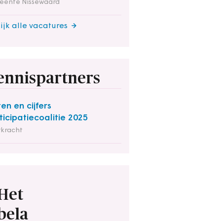
eente Nissewaard
ijk alle vacatures
ennispartners
ten en cijfers
ticipatiecoalitie 2025
rkracht
Het
bela