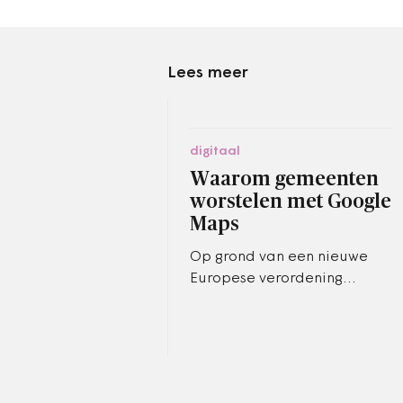
Lees meer
digitaal
Waarom gemeenten
worstelen met Google
Maps
Op grond van een nieuwe
Europese verordening
krijgen overheden in 2027
voorrang in de
gegevensvoorziening aan
navigatiediensten.