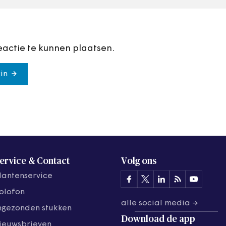
eactie te kunnen plaatsen.
in
ervice & Contact
Volg ons
lantenservice
olofon
alle social media →
ngezonden stukken
Download de
app
ieuwsbrieven