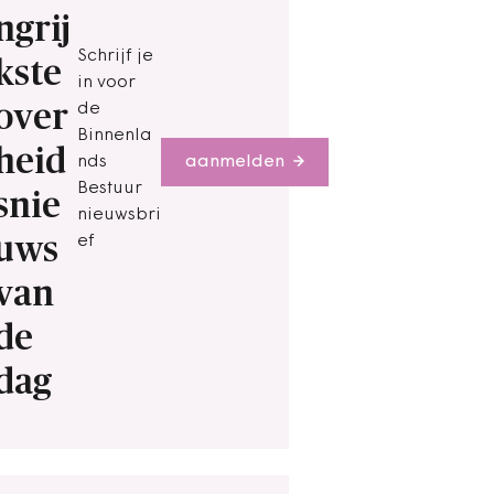
ngrij
Schrijf je
kste
in voor
over
de
Binnenla
heid
nds
aanmelden
Bestuur
snie
nieuwsbri
uws
ef
van
de
dag