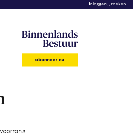
inloggen
zoeken
abonneer nu
n
 voorrang