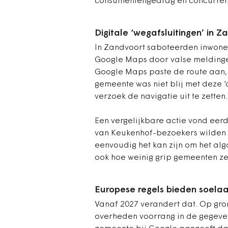
consumentengedrag en concurrenti
Digitale ‘wegafsluitingen’ in Z
In Zandvoort saboteerden inwoner
Google Maps door valse meldingen
Google Maps paste de route aan
gemeente was niet blij met deze ‘
verzoek de navigatie uit te zetten.
Een vergelijkbare actie vond eerd
van Keukenhof-bezoekers wilden b
eenvoudig het kan zijn om het al
ook hoe weinig grip gemeenten ze
Europese regels bieden soela
Vanaf 2027 verandert dat. Op gro
overheden voorrang in de gegeven