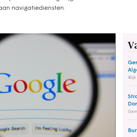
aan navigatiediensten.
V
Gem
Alg
Wijk
Str
Do
Gem
Bu