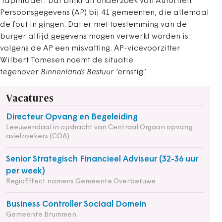
‘lapmiddel.’ Dat blijkt uit onderzoek van Autoriteit
Persoonsgegevens (AP) bij 41 gemeenten, die allemaal
de fout in gingen. Dat er met toestemming van de
burger altijd gegevens mogen verwerkt worden is
volgens de AP een misvatting. AP-vicevoorzitter
Wilbert Tomesen noemt de situatie
tegenover
Binnenlands Bestuur
‘ernstig.’
Vacatures
Directeur Opvang en Begeleiding
Leeuwendaal in opdracht van Centraal Orgaan opvang
asielzoekers (COA)
Senior Strategisch Financieel Adviseur (32-36 uur
per week)
RegioEffect namens Gemeente Overbetuwe
Business Controller Sociaal Domein
Gemeente Brummen