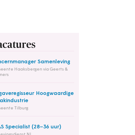
acatures
ncernmanager Samenleving
eente Haaksbergen via Geerts &
ners
averegisseur Hoogwaardige
kindustrie
eente Tilburg
S Specialist (28–36 uur)
evingsdienst NL