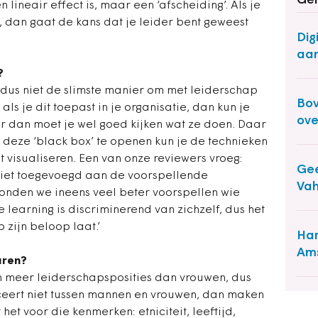
Ger
 lineair effect is, maar een ‘afscheiding’. Als je
, dan gaat de kans dat je leider bent geweest
Dig
aan
?
is dus niet de slimste manier om met leiderschap
Bov
als je dit toepast in je organisatie, dan kun je
ove
 dan moet je wel goed kijken wat ze doen. Daar
r deze ‘black box’ te openen kun je de technieken
t visualiseren. Een van onze reviewers vroeg:
Gee
niet toegevoegd aan de voorspellende
Vah
onden we ineens veel beter voorspellen wie
 learning is discriminerend van zichzelf, dus het
p zijn beloop laat.’
Har
Ams
aren?
n meer leiderschapsposities dan vrouwen, dus
nceert niet tussen mannen en vrouwen, dan maken
het voor die kenmerken: etniciteit, leeftijd,