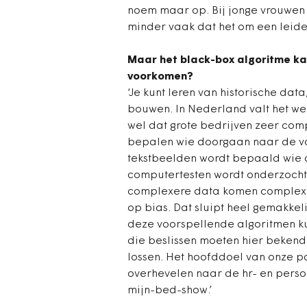
noem maar op. Bij jonge vrouwen 
minder vaak dat het om een leider
Maar het black-box algoritme kan
voorkomen?
‘Je kunt leren van historische da
bouwen. In Nederland valt het we
wel dat grote bedrijven zeer com
bepalen wie doorgaan naar de vo
tekstbeelden wordt bepaald wie 
computertesten wordt onderzocht
complexere data komen complexer
op bias. Dat sluipt heel gemakkeli
deze voorspellende algoritmen ku
die beslissen moeten hier bekend
lossen. Het hoofddoel van onze p
overhevelen naar de hr- en person
mijn-bed-show.’