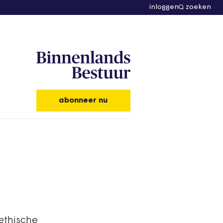
inloggen
zoeken
abonneer nu
 ethische