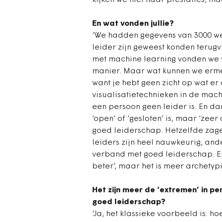
kijken we niet naar prestaties, ma
En wat vonden jullie?
‘We hadden gegevens van 3000 w
leider zijn geweest konden terug
met machine learning vonden we v
manier. Maar wat kunnen we ermee
want je hebt geen zicht op wat er
visualisatietechnieken in de mac
een persoon geen leider is. En dan
‘open’ of ‘gesloten’ is, maar ‘zee
goed leiderschap. Hetzelfde zage
leiders zijn heel nauwkeurig, an
verband met goed leiderschap. Er 
beter’, maar het is meer archetypi
Het zijn meer de ‘extremen’ in p
goed leiderschap?
‘Ja, het klassieke voorbeeld is: ho