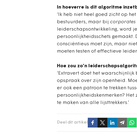
In hoeverre is dit algoritme inze
‘Ik heb niet heel goed zicht op h
bestuurders, maar bij
corporates
leiderschapsontwikkeling, word j
persoonlijkheidsschets gemaakt. D
consciëntieus moet zijn, maar niet
moeten testen of effectieve leider
Hoe zou zo’n leiderschapsalgorit
‘Extravert doet het waarschijnlijk b
opspraak over zijn openheid. Moet 
er ook een patroon te trekken tus
persoonlijkheidskenmerken? Het z
te maken van alle lijsttrekkers.’
Deel dit artikel