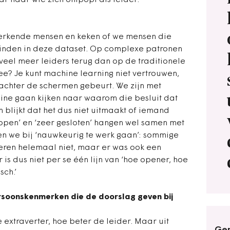
ar naar wie zich ontpopt als leider.’
erkende mensen en keken of we mensen die
vinden in deze dataset. Op complexe patronen
eel meer leiders terug dan op de traditionele
? Je kunt machine learning niet vertrouwen,
 achter de schermen gebeurt. We zijn met
hine gaan kijken naar waarom die besluit dat
 blijkt dat het dus niet uitmaakt of iemand
r open’ en ‘zeer gesloten’ hangen wel samen met
n we bij ‘nauwkeurig te werk gaan’: sommige
deren helemaal niet, maar er was ook een
is dus niet per se één lijn van ‘hoe opener, hoe
sch.’
ersoonskenmerken die de doorslag geven bij
e extraverter, hoe beter de leider. Maar uit