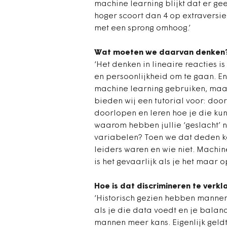
machine learning blijkt dat er geen
hoger scoort dan 4 op extraversie
met een sprong omhoog.’
Wat moeten we daarvan denken
‘Het denken in lineaire reacties 
en persoonlijkheid om te gaan. En 
machine learning gebruiken, maar
bieden wij een tutorial voor: doo
doorlopen en leren hoe je die kun
waarom hebben jullie ‘geslacht’ 
variabelen? Toen we dat deden k
leiders waren en wie niet. Machine
is het gevaarlijk als je het maar o
Hoe is dat discrimineren te verkl
‘Historisch gezien hebben manne
als je die data voedt en je bala
mannen meer kans. Eigenlijk geldt 