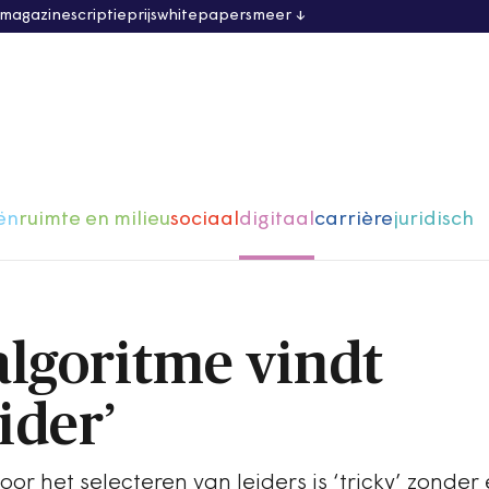
 magazine
scriptieprijs
whitepapers
meer
ën
ruimte en milieu
sociaal
digitaal
carrière
juridisch
algoritme vindt
ider’
r het selecteren van leiders is ‘tricky’ zonder