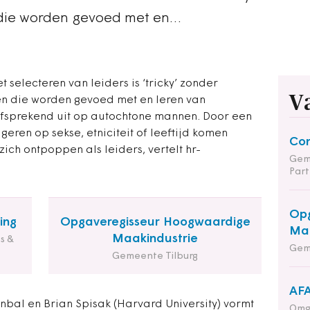
 die worden gevoed met en…
selecteren van leiders is ‘tricky’ zonder
V
men die worden gevoed met en leren van
lfsprekend uit op autochtone mannen. Door een
geren op sekse, etniciteit of leeftijd komen
Co
ch ontpoppen als leiders, vertelt hr-
Gem
Part
Opg
ing
Opgaveregisseur Hoogwaardige
Maa
Maakindustrie
s &
Gem
Gemeente Tilburg
AFA
bal en Brian Spisak (Harvard University) vormt
Omg