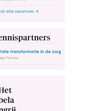
ijk alle vacatures
ennispartners
itale transformatie in de zorg
ge Process
Het
bela
ngrij