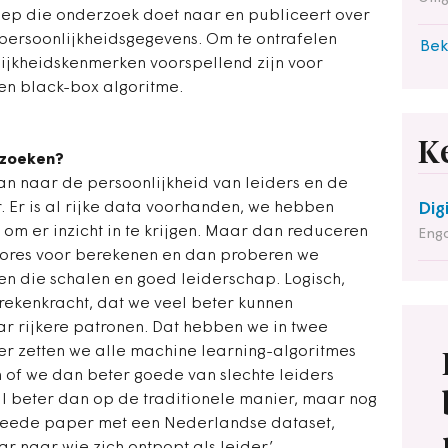
ep die onderzoek doet naar en publiceert over
 persoonlijkheidsgegevens. Om te ontrafelen
Bek
ijkheidskenmerken voorspellend zijn voor
en black-box algoritme.
K
rzoeken?
an naar de persoonlijkheid van leiders en de
Er is al rijke data voorhanden, we hebben
Dig
om er inzicht in te krijgen. Maar dan reduceren
Enga
 scores voor berekenen en dan proberen we
en die schalen en goed leiderschap. Logisch,
ekenkracht, dat we veel beter kunnen
r rijkere patronen. Dat hebben we in twee
r zetten we alle machine learning-algoritmes
n of we dan beter goede van slechte leiders
l beter dan op de traditionele manier, maar nog
 tweede paper met een Nederlandse dataset,