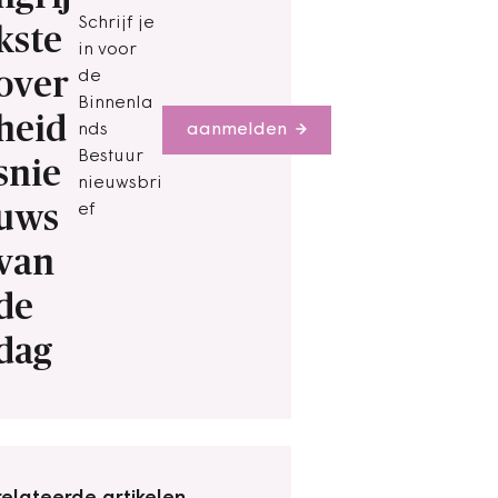
Schrijf je
kste
in voor
over
de
Binnenla
heid
nds
aanmelden
Bestuur
snie
nieuwsbri
uws
ef
van
de
dag