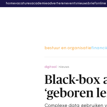
home
vacatures
academie
adverteren
events
nieuwsbrief
online
bestuur en organisatie
financi
digitaal
/
nieuws
Black-box 
‘geboren le
Complexe data gebruiken voo