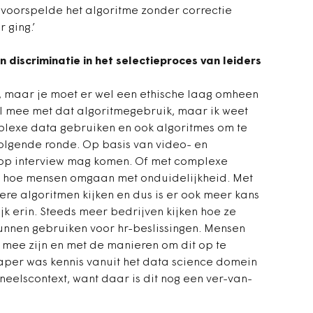
voorspelde het algoritme zonder correctie
 ging.’
 discriminatie in het selectieproces van leiders
ta, maar je moet er wel een ethische laag omheen
l mee met dat algoritmegebruik, maar ik weet
plexe data gebruiken en ook algoritmes om te
lgende ronde. Op basis van video- en
op interview mag komen. Of met complexe
 hoe mensen omgaan met onduidelijkheid. Met
e algoritmen kijken en dus is er ook meer kans
jk erin. Steeds meer bedrijven kijken hoe ze
nnen gebruiken voor hr-beslissingen. Mensen
 mee zijn en met de manieren om dit op te
aper was kennis vanuit het data science domein
eelscontext, want daar is dit nog een ver-van-