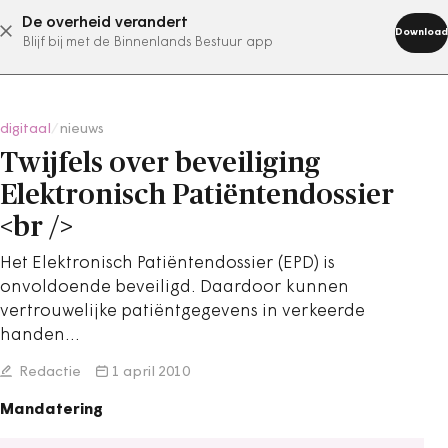
De overheid verandert
abonneer nu
Download
Blijf bij met de Binnenlands Bestuur app
digitaal
/
nieuws
Twijfels over beveiliging
Elektronisch Patiëntendossier
<br />
Het Elektronisch Patiëntendossier (EPD) is
onvoldoende beveiligd. Daardoor kunnen
vertrouwelijke patiëntgegevens in verkeerde
handen…
Redactie
1 april 2010
Mandatering