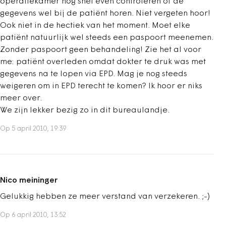
operatiekamer nog snel even controleren of de
gegevens wel bij de patiënt horen. Niet vergeten hoor!
Ook niet in de hectiek van het moment. Moet elke
patiënt natuurlijk wel steeds een paspoort meenemen.
Zonder paspoort geen behandeling! Zie het al voor
me: patiënt overleden omdat dokter te druk was met
gegevens na te lopen via EPD. Mag je nog steeds
weigeren om in EPD terecht te komen? Ik hoor er niks
meer over.
We zijn lekker bezig zo in dit bureaulandje.
Op 5 april 2010, 19:39
Nico meininger
Gelukkig hebben ze meer verstand van verzekeren. ;-)
Op 6 april 2010, 13:52