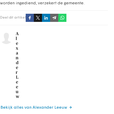
worden ingediend, verzekert de gemeente.
Deel dit artikel
A
l
e
x
a
n
d
e
r
L
e
e
u
w
Bekijk alles van Alexander Leeuw