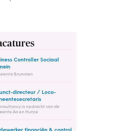
acatures
iness Controller Sociaal
mein
eente Brummen
unct-directeur / Loco-
eentesecretaris
onsultancy in opdracht van de
eente Aa en Hunze
ewerker financiën & control