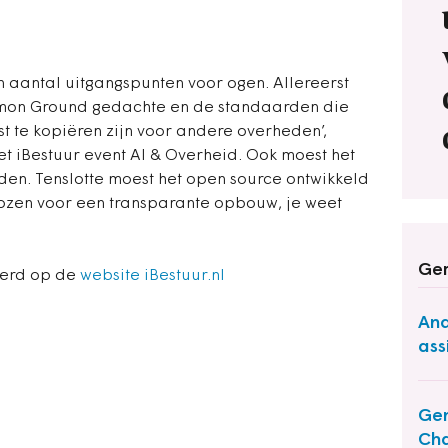
 aantal uitgangspunten voor ogen. Allereerst
mon Ground gedachte en de standaarden die
st te kopiëren zijn voor andere overheden’,
et iBestuur event AI & Overheid. Ook moest het
den. Tenslotte moest het open source ontwikkeld
ozen voor een transparante opbouw, je weet
Ger
eerd op de
website iBestuur.nl
And
ass
Gem
Cha