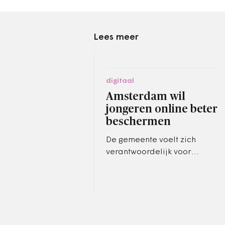
Lees meer
digitaal
Amsterdam wil
jongeren online beter
beschermen
De gemeente voelt zich
verantwoordelijk voor
jongeren die kampen met
negatieve effecten van de
online leefwereld en
lanceert een actieplan.