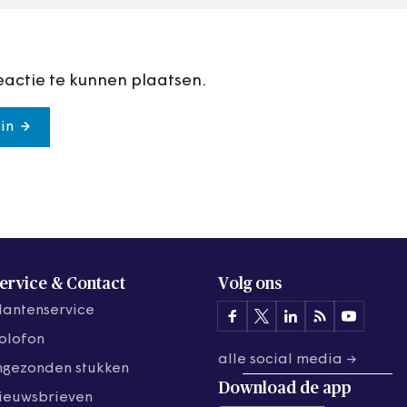
eactie te kunnen plaatsen.
in
ervice & Contact
Volg ons
lantenservice
olofon
alle social media →
ngezonden stukken
Download de
app
ieuwsbrieven