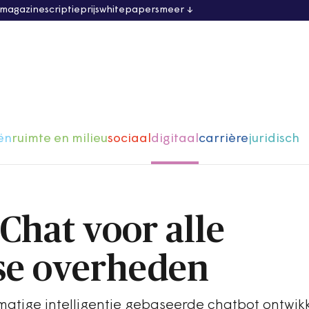
 magazine
scriptieprijs
whitepapers
meer
ën
ruimte en milieu
sociaal
digitaal
carrière
juridisch
hat voor alle
se overheden
tmatige intelligentie gebaseerde chatbot ontwikk