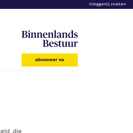
inloggen
zoeken
abonneer nu
eld, die