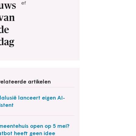
uws
ef
van
de
dag
elateerde artikelen
alusië lanceert eigen AI-
istent
eentehuis open op 5 mei?
tbot heeft geen idee