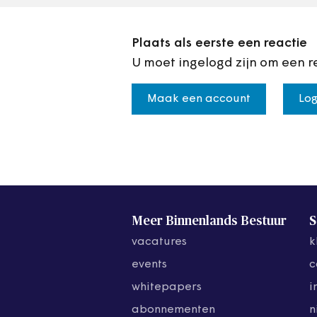
Plaats als eerste een reactie
U moet ingelogd zijn om een r
Maak een account
Log
Meer Binnenlands Bestuur
S
vacatures
k
events
c
whitepapers
i
abonnementen
n