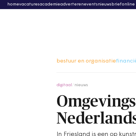
home
vacatures
academie
adverteren
events
nieuwsbrief
online
bestuur en organisatie
financi
digitaal
/
nieuws
OmgevingsC
Nederland
In Friesland is een op kuns