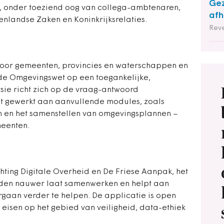
Gez
t, onder toeziend oog van collega-ambtenaren,
afh
nenlandse Zaken en Koninkrijksrelaties.
Reve
voor gemeenten, provincies en waterschappen en
de Omgevingswet op een toegankelijke,
rsie richt zich op de vraag-antwoord
ordt gewerkt aan aanvullende modules, zoals
n en het samenstellen van omgevingsplannen –
meenten.
chting Digitale Overheid en De Friese Aanpak, het
den nauwer laat samenwerken en helpt aan
gaan verder te helpen. De applicatie is open
eisen op het gebied van veiligheid, data-ethiek