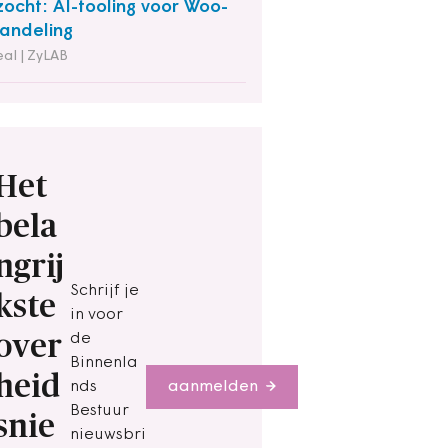
ocht: AI-tooling voor Woo-
andeling
al | ZyLAB
Het
bela
ngrij
Schrijf je
kste
in voor
over
de
Binnenla
heid
nds
aanmelden
Bestuur
snie
nieuwsbri