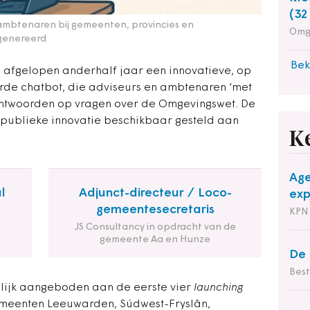
(32
ambtenaren bij gemeenten, provincies en
Omg
egenereerd
Bek
e afgelopen anderhalf jaar een innovatieve, op
erde chatbot, die adviseurs en ambtenaren ‘met
antwoorden op vragen over de Omgevingswet. De
 publieke innovatie beschikbaar gesteld aan
K
Age
l
Adjunct-directeur / Loco-
exp
gemeentesecretaris
KPN
JS Consultancy in opdracht van de
gemeente Aa en Hunze
De 
Bes
elijk aangeboden aan de eerste vier
launching
emeenten Leeuwarden, Súdwest-Fryslân,