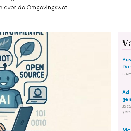
n over de Omgevingswet.
V
Bus
Do
Gem
Adj
gem
JS C
gem
Med