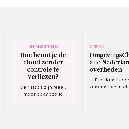
kennispartners
digitaal
Hoe benut je de
OmgevingsCh
cloud zonder
alle Nederla
controle te
overheden
verliezen?
In Friesland is ee
kunstmatige intell
De risico’s zijn reëel,
gebaseerde chat
maar ook goed te
ontwikkeld, die 
beperken.
geeft op vragen 
Omgevingswet.