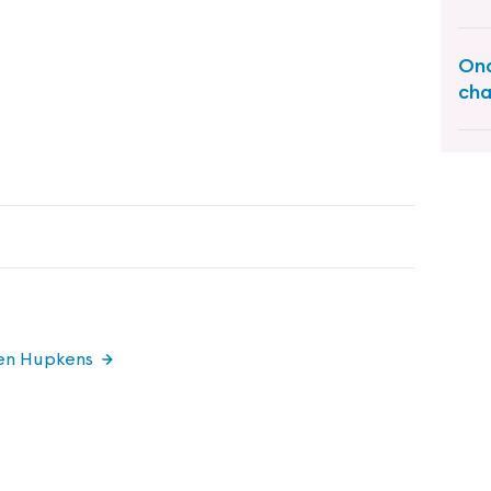
Ond
cha
s
een Hupkens