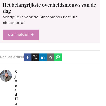
Het belangrijkste overheidsnieuws van de
dag
Schrijf je in voor de Binnenlands Bestuur
nieuwsbrief
aanmelden
Deel dit artikel
S
j
o
e
r
d
H
a