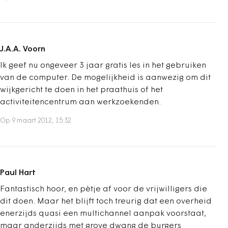
J.A.A. Voorn
Ik geef nu ongeveer 3 jaar gratis les in het gebruiken
van de computer. De mogelijkheid is aanwezig om dit
wijkgericht te doen in het praathuis of het
activiteitencentrum aan werkzoekenden.
Op 9 maart 2012, 15:32
Paul Hart
Fantastisch hoor, en pètje af voor de vrijwilligers die
dit doen. Maar het blijft toch treurig dat een overheid
enerzijds quasi een multichannel aanpak voorstaat,
maar anderzijds met grove dwang de burgers