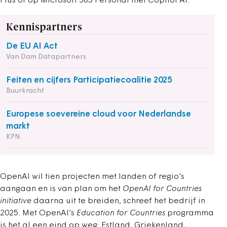
Plus of op Microsoft 365 Personal met Copilot AI.
Kennispartners
De EU AI Act
Van Dam Datapartners
Feiten en cijfers Participatiecoalitie 2025
Buurkracht
Europese soevereine cloud voor Nederlandse
markt
KPN
OpenAI wil tien projecten met landen of regio’s
aangaan en is van plan om het
OpenAI for Countries
initiative
daarna uit te breiden, schreef het bedrijf in
2025. Met OpenAI’s
Education for Countries
programma
is het al een eind op weg: Estland, Griekenland,