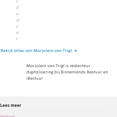
e
d
a
ct
e
u
r
Bekijk alles van Marjolein van Trigt
Marjolein van Trigt is redacteur
digitalisering bij Binnenlands Bestuur en
iBestuur
Lees meer
digitaal