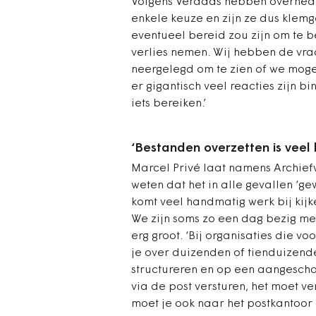
Volgens Verdaas hebben overhed
enkele keuze en zijn ze dus klemg
eventueel bereid zou zijn om te b
verlies nemen. Wij hebben de vra
neergelegd om te zien of we moge
er gigantisch veel reacties zijn 
iets bereiken.’
‘Bestanden overzetten is veel
Marcel Privé laat namens Archief
weten dat het in alle gevallen ‘g
komt veel handmatig werk bij kijken
We zijn soms zo een dag bezig met
erg groot. ‘Bij organisaties die 
je over duizenden of tienduizend
structureren en op een aangeschaf
via de post versturen, het moet v
moet je ook naar het postkantoor o