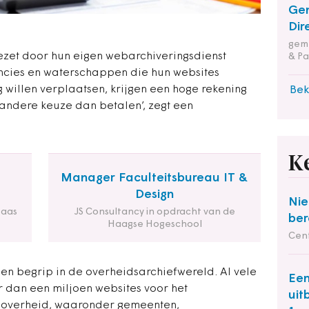
Ge
Dir
geme
ezet door hun eigen webarchiveringsdienst
& Pa
ncies en waterschappen die hun websites
willen verplaatsen, krijgen een hoge rekening
Bek
andere keuze dan betalen’, zegt een
K
Manager Faculteitsbureau IT &
Design
Nie
Maas
JS Consultancy in opdracht van de
ber
Haagse Hogeschool
Cent
een begrip in de overheidsarchiefwereld. Al vele
Een
er dan een miljoen websites voor het
uit
 overheid, waaronder gemeenten,