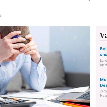
5
V
Bel
ond
Lat
en 
Man
Des
JS C
Haa