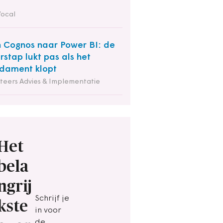
Vocal
 Cognos naar Power BI: de
rstap lukt pas als het
dament klopt
iteers Advies & Implementatie
Het
bela
ngrij
Schrijf je
kste
in voor
de