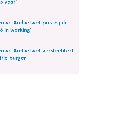
s vast’
euwe Archiefwet pas in juli
6 in werking'
euwe Archiefwet verslechtert
itie burger'