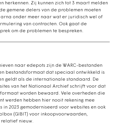
n herkennen. Zij kunnen zich tot 3 maart melden
n de gemene delers van de problemen moeten
arna onder meer naar wat er juridisch wel of
formulering van contracten. Ook gaat de
esprek om de problemen te bespreken.
hieven naar edepots zijn de WARC-bestanden
en bestandsformaat dat speciaal ontwikkeld is
en geldt als de internationale standaard. De
ites van het Nationaal Archief schrijft voor dat
dsformaat worden bewaard. Vele overheden die
ant werden hebben hier nooit rekening mee
s in 2023 gemoderniseerd voor websites en ook
oolbox (GIBIT) voor inkoopvoorwaarden,
 relatief nieuw.