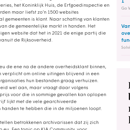
1
ries, het Koninklijk Huis, de Erfgoedinspectie en
Go 
rden maar liefst zo’n 1500 websites
l gemeenten is klant. Naar schatting van klanten
Van
t van de gemeentelijke markt in handen. Het
ove
igen website dat het in 2021 de enige partij die
fun
anuit de Rijksoverheid.
Solv
eu de ene na de andere overheidsklant binnen,
verplicht om online uitingen blijvend in een
organisaties hun bestanden graag verhuizen.
heid wel aan, maar vraagt daar volgens
prijs voor die in sommige gevallen kan oplopen
ijf lijkt met de vele gearchiveerde
 handen te hebben die in de miljoenen loopt.
tellen betrokkenen archivarissen dat zij zich
.eu. Een topic op KIA Community, voor