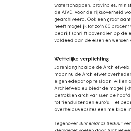
waterschappen, provincies, ministe
de AIVD. Voor de rijksoverheid wo
gearchiveerd. Ook een groot aanta
heeft mogelijk tot zo’n 80 procen
bedrijf schrijft bovendien op de e
voldeed aan de eisen en wensen v
Wettelijke verplichting
Jarenlang haalde de Archiefweb.
maar nu de Archiefwet overheden 
eigen edepot op te slaan, willen 
Archiefweb.eu biedt de mogelijk
betrokken archivarissen de hoofd
tot tienduizenden euro’s.
Het bedr
overheidswebsites een melkkoe in
Tegenover
Binnenlands Bestuur
ver
klemgezet voelen door Archiefweb