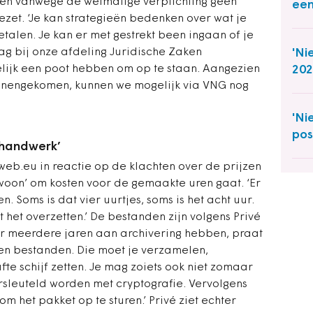
en vanwege de wetmatige verplichting geen
een
ezet. ‘Je kan strategieën bedenken over wat je
etalen. Je kan er met gestrekt been ingaan of je
'Ni
ag bij onze afdeling Juridische Zaken
202
lijk een poot hebben om op te staan. Aangezien
binnengekomen, kunnen we mogelijk via VNG nog
'Ni
pos
 handwerk’
web.eu in reactie op de klachten over de prijzen
ewoon’ om kosten voor de gemaakte uren gaat. ‘Er
. Soms is dat vier uurtjes, soms is het acht uur.
 het overzetten.’ De bestanden zijn volgens Privé
voor meerdere jaren aan archivering hebben, praat
en bestanden. Die moet je verzamelen,
te schijf zetten. Je mag zoiets ook niet zomaar
ersleuteld worden met cryptografie. Vervolgens
m het pakket op te sturen.’ Privé ziet echter