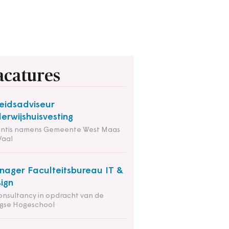
acatures
eidsadviseur
erwijshuisvesting
entis namens Gemeente West Maas
Waal
ager Faculteitsbureau IT &
ign
onsultancy in opdracht van de
gse Hogeschool