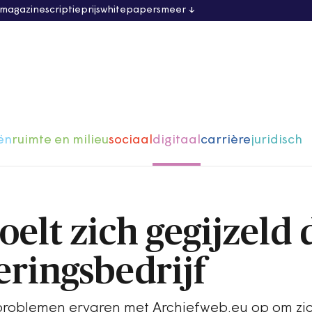
 magazine
scriptieprijs
whitepapers
meer
ën
ruimte en milieu
sociaal
digitaal
carrière
juridisch
elt zich gegijzeld 
ringsbedrijf
roblemen ervaren met Archiefweb.eu op om zic