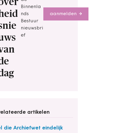
over
Binnenla
heid
nds
aanmelden
Bestuur
snie
nieuwsbri
uws
ef
van
de
dag
elateerde artikelen
el die Archiefwet eindelijk