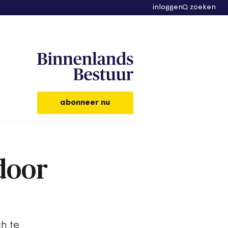
inloggen
zoeken
abonneer nu
door
h te