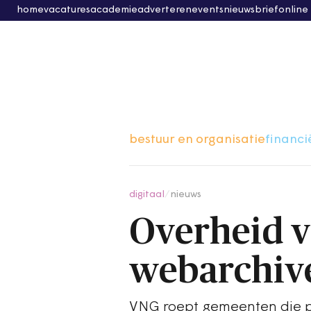
home
vacatures
academie
adverteren
events
nieuwsbrief
online
bestuur en organisatie
financi
digitaal
/
nieuws
Overheid vo
webarchive
VNG roept gemeenten die p