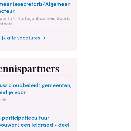
meentesecretaris/Algemeen
ecteur
ente 's-Hertogenbosch via Geerts
rtners
ijk alle vacatures
ennispartners
uw cloudbeleid: gemeenten,
eid je voor
ric
 participatiecultuur
bouwen: een leidraad - deel