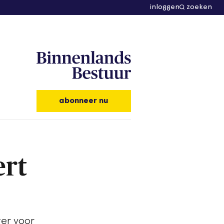
inloggen
zoeken
abonneer nu
ert
ter voor