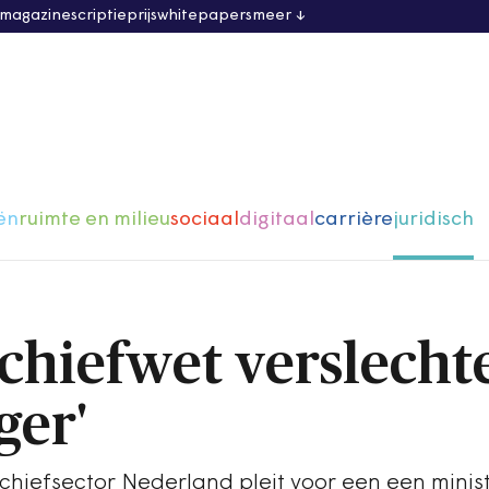
 magazine
scriptieprijs
whitepapers
meer
ën
ruimte en milieu
sociaal
digitaal
carrière
juridisch
chiefwet verslecht
ger'
rchiefsector Nederland pleit voor een een minis