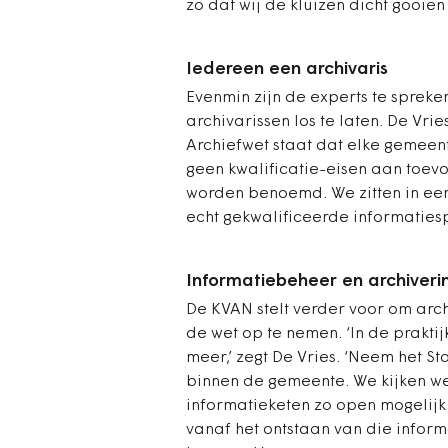
zo dat wij de kluizen dicht gooien
Iedereen een archivaris
Evenmin zijn de experts te spreke
archivarissen los te laten. De Vrie
Archiefwet staat dat elke gemeen
geen kwalificatie-eisen aan toevo
worden benoemd. We zitten in een
echt gekwalificeerde informatiesp
Informatiebeheer en archiverin
De KVAN stelt verder voor om arch
de wet op te nemen. ‘In de prakti
meer,’ zegt De Vries. ‘Neem het S
binnen de gemeente. We kijken we
informatieketen zo open mogelijk
vanaf het ontstaan van die infor