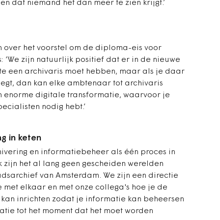
 en dat niemand het dan meer te zien krijgt.’
n over het voorstel om de diploma-eis voor
s: ‘We zijn natuurlijk positief dat er in de nieuwe
te een archivaris moet hebben, maar als je daar
egt, dan kan elke ambtenaar tot archivaris
 enorme digitale transformatie, waarvoor je
ecialisten nodig hebt.’
g in keten
ivering en informatiebeheer als één proces in
jk zijn het al lang geen gescheiden werelden
tadsarchief van Amsterdam. We zijn een directie
 met elkaar en met onze collega's hoe je de
 kan inrichten zodat je informatie kan beheersen
matie tot het moment dat het moet worden