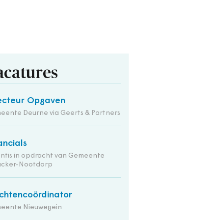
acatures
ecteur Opgaven
ente Deurne via Geerts & Partners
ancials
ntis in opdracht van Gemeente
nacker-Nootdorp
chtencoördinator
eente Nieuwegein