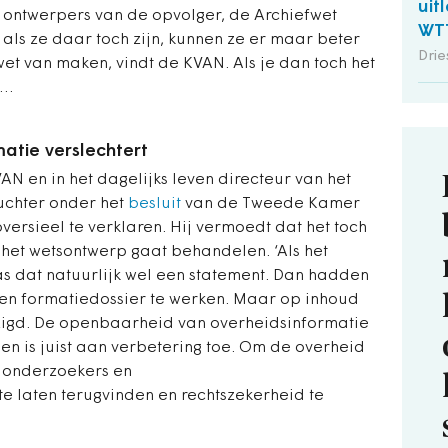
uit
 ontwerpers van de opvolger, de Archiefwet
WT
 als ze daar toch zijn, kunnen ze er maar beter
Drie
wet van maken, vindt de KVAN. Als je dan toch het
n…
atie verslechtert
VAN en in het dagelijks leven directeur van het
uchter onder het
besluit
van de Tweede Kamer
versieel te verklaren. Hij vermoedt dat het toch
 het wetsontwerp gaat behandelen.
‘Als het
as dat natuurlijk wel een statement. Dan hadden
en formatiedossier te werken. Maar op inhoud
zigd. De openbaarheid van overheidsinformatie
en is juist aan verbetering toe. Om de overheid
, onderzoekers en
te laten terugvinden en rechtszekerheid te