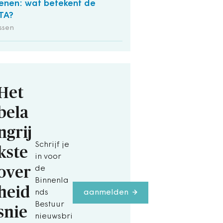
lenen: wat betekent de
TA?
ssen
Het
bela
ngrij
Schrijf je
kste
in voor
over
de
Binnenla
heid
nds
aanmelden
Bestuur
snie
nieuwsbri