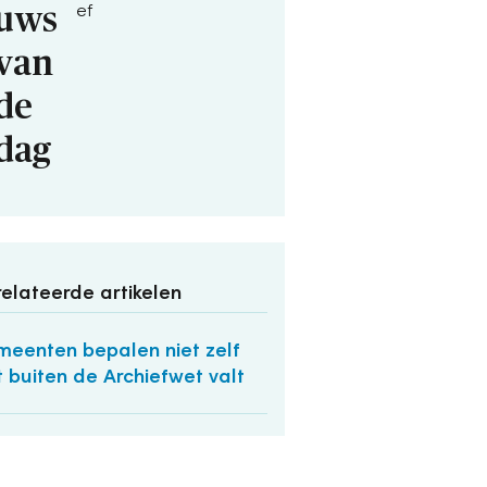
uws
ef
van
de
dag
elateerde artikelen
eenten bepalen niet zelf
 buiten de Archiefwet valt