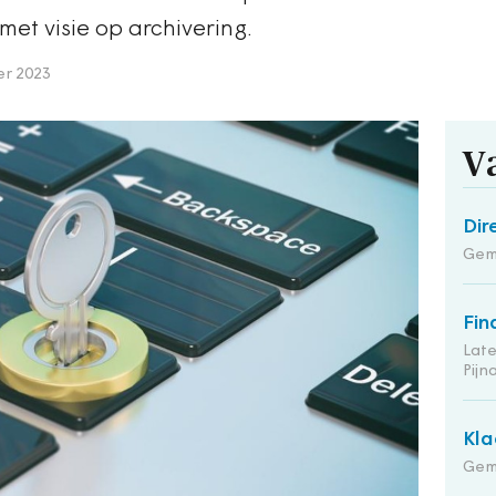
 met visie op archivering.
r 2023
V
Dir
Geme
Fin
Late
Pij
Kla
Gem