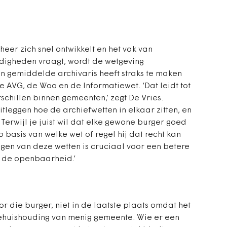
eer zich snel ontwikkelt en het vak van
digheden vraagt, wordt de wetgeving
n gemiddelde archivaris heeft straks te maken
e AVG, de Woo en de Informatiewet. ‘Dat leidt tot
schillen binnen gemeenten,’ zegt De Vries.
itleggen hoe de archiefwetten in elkaar zitten, en
Terwijl je juist wil dat elke gewone burger goed
p basis van welke wet of regel hij dat recht kan
engen van deze wetten is cruciaal voor een betere
n de openbaarheid.’
r die burger, niet in de laatste plaats omdat het
tiehuishouding van menig gemeente. Wie er een