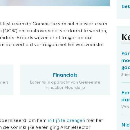
Bek
 lijstje van de Commissie van het ministerie van
p (OCW) om controversieel verklaard te worden,
K
ers. Experts wijzen er al langer op dat
an de overheid verlangen met het wetsvoorstel
Par
moe
gaa
Financials
Stim
ners
Latentis in opdracht van Gemeente
Pijnacker-Nootdorp
Een
dan
Van
moderniseerd, om hem
in lijn te brengen
met het
Nie
n de Koninklijke Vereniging Archiefsector