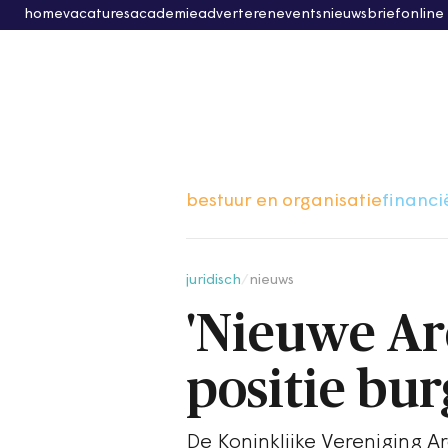
home
vacatures
academie
adverteren
events
nieuwsbrief
online
bestuur en organisatie
financi
juridisch
/
nieuws
'Nieuwe Ar
positie bur
De Koninklijke Vereniging A