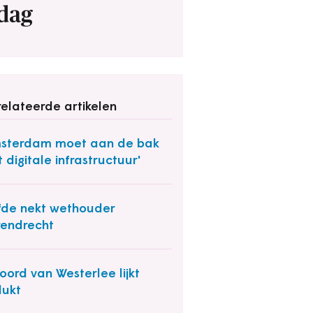
dag
elateerde artikelen
sterdam moet aan de bak
 digitale infrastructuur'
fde nekt wethouder
endrecht
oord van Westerlee lijkt
lukt