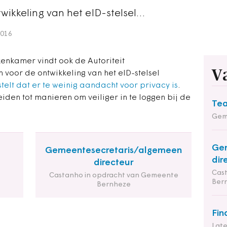
wikkeling van het eID-stelsel…
2016
enkamer vindt ook de Autoriteit
V
voor de ontwikkeling van het eID-stelsel
stelt dat er te weinig aandacht voor privacy is
.
leiden tot manieren om veiliger in te loggen bij de
Tea
Gem
Gem
Gemeentesecretaris/algemeen
dir
directeur
Cas
Castanho in opdracht van Gemeente
Ber
Bernheze
Fin
Late