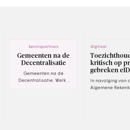
kennispartners
digitaal
Gemeenten na de
Toezichthou
Decentralisatie
kritisch op p
gebreken eID-
Gemeenten na de
Decentralisatie. Welke
In navolging van 
organisatievorm past het
Algemene Rekenk
beste?
ook de Autoriteit
Persoonsgegevens
plannen voor de
ontwikkeling van 
stelsel…