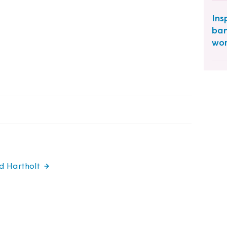
Ins
ban
wor
rd Hartholt