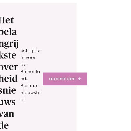
Het
bela
ngrij
Schrijf je
kste
in voor
over
de
Binnenla
heid
nds
aanmelden
Bestuur
snie
nieuwsbri
uws
ef
van
de