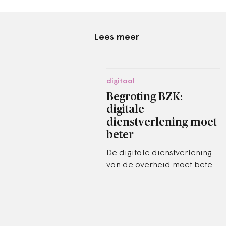
Lees meer
digitaal
Begroting BZK:
digitale
dienstverlening moet
beter
De digitale dienstverlening
van de overheid moet beter.
Ook op het gebied van
digitale veiligheid en
transparantie moeten er
belangrijke…