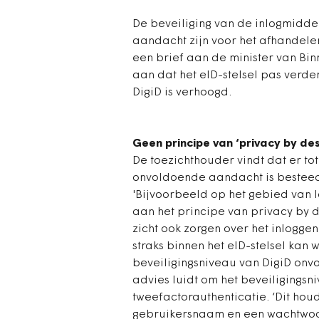
De beveiliging van de inlogmidd
aandacht zijn voor het afhandelen 
een brief aan de minister van Bin
aan dat het eID-stelsel pas verde
DigiD is verhoogd.
Geen principe van ‘privacy by des
De toezichthouder vindt dat er tot
onvoldoende aandacht is besteed
'Bijvoorbeeld op het gebied van l
aan het principe van privacy by de
zicht ook zorgen over het inlogg
straks binnen het eID-stelsel kan 
beveiligingsniveau van DigiD onvo
advies luidt om het beveiligings
tweefactorauthenticatie. ‘Dit houd
gebruikersnaam en een wachtwoo