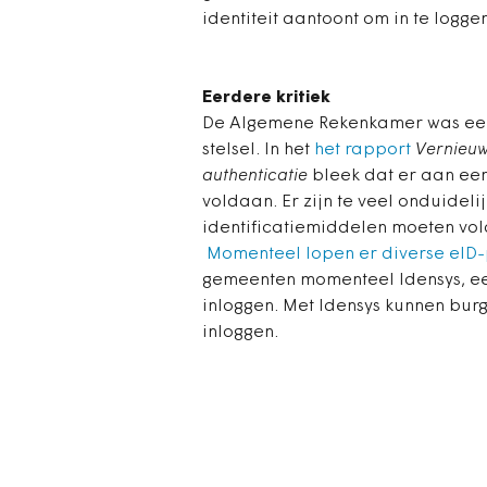
identiteit aantoont om in te loggen
Eerdere kritiek
De Algemene Rekenkamer was eerd
stelsel. In het
het rapport
Vernieuwi
authenticatie
bleek dat er aan een
voldaan. Er zijn te veel onduide
identificatiemiddelen moeten vol
Momenteel lopen er diverse eID-p
gemeenten momenteel Idensys, ee
inloggen. Met Idensys kunnen bur
inloggen.