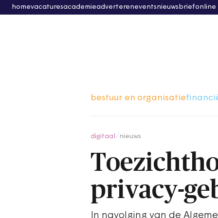
home
vacatures
academie
adverteren
events
nieuwsbrief
online
bestuur en organisatie
financi
digitaal
/
nieuws
Toezichtho
privacy-ge
In navolging van de Algeme