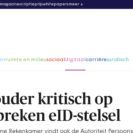
 magazine
scriptieprijs
whitepapers
meer
ën
ruimte en milieu
sociaal
digitaal
carrière
juridisch
uder kritisch op
breken eID-stelsel
ne Rekenkamer vindt ook de Autoriteit Persoo