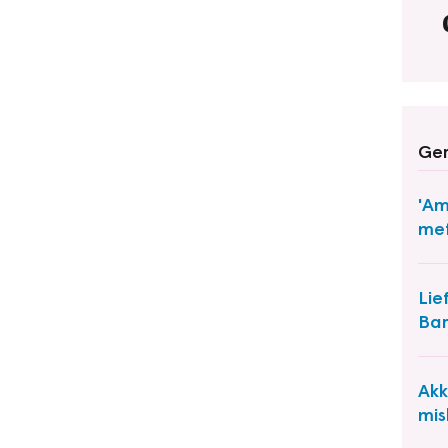
Ger
'Am
met
Lie
Bar
Akk
mis