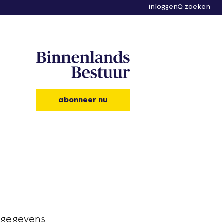
inloggen
zoeken
abonneer nu
nsgegevens