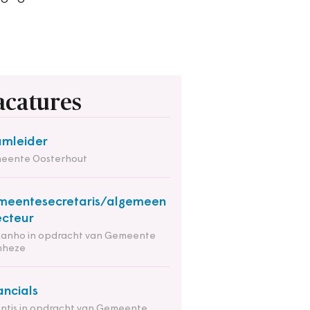
acatures
mleider
eente Oosterhout
eentesecretaris/algemeen
ecteur
tanho in opdracht van Gemeente
nheze
ancials
ntis in opdracht van Gemeente