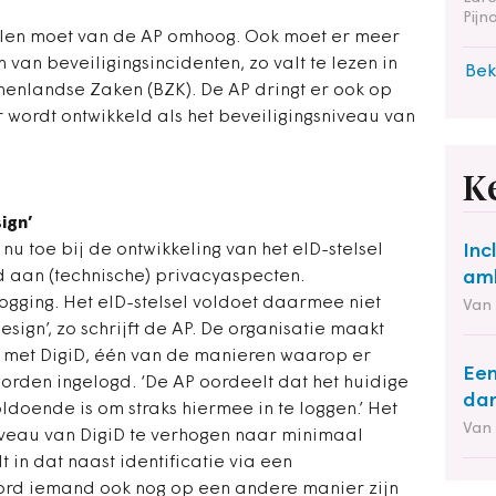
Pij
elen moet van de AP omhoog. Ook moet er meer
van beveiligingsincidenten, zo valt te lezen in
Bek
nenlandse Zaken (BZK). De AP dringt er ook op
r wordt ontwikkeld als het beveiligingsniveau van
K
ign’
 nu toe bij de ontwikkeling van het eID-stelsel
Inc
 aan (technische) privacyaspecten.
amb
ogging. Het eID-stelsel voldoet daarmee niet
Van
sign’, zo schrijft de AP. De organisatie maakt
en met DigiD, één van de manieren waarop er
Een
worden ingelogd. ‘De AP oordeelt dat het huidige
dan
ldoende is om straks hiermee in te loggen.’ Het
Van
niveau van DigiD te verhogen naar minimaal
t in dat naast identificatie via een
rd iemand ook nog op een andere manier zijn