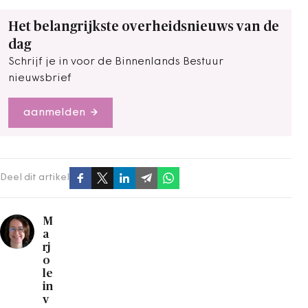
Het belangrijkste overheidsnieuws van de
dag
Schrijf je in voor de Binnenlands Bestuur
nieuwsbrief
aanmelden
Deel dit artikel
M
a
rj
o
le
in
v