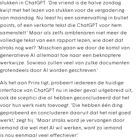
stukken in ChatGPT. ‘Die vriend is de halve zondag
kwijt met het lezen van stukken voor de vergadering
van maandag. Nu leest hij een samenvatting in bullet
points, of een verkorte tekst die ChatGPT voor hem
samenstelt.’ Maar als zelfs ambtenaren niet meer de
volledige tekst van een rapport lezen, wie doet dat
straks nog wel? ‘Misschien gaan we door de komst van
generatieve AI allemaal toe naar een beknoptere
werkwijze. Sowieso zullen veel van zulke documenten
grotendeels door AI worden geschreven.’
Als het aan Prins ligt, probeert iedereen de huidige
interface van ChatGPT nu in ieder geval uitgebreid uit,
ook de sceptici die al hebben geconcludeerd dat het
voor hun werk niets toevoegt. ‘Die hebben één ding
geprobeerd en concluderen daaruit dat het niet goed
werkt,’ zegt hij. ‘Maar straks word je vervangen door
iemand die wel met AI wil werken, want zo iemand
is nou eenmaal veel effectiever.’