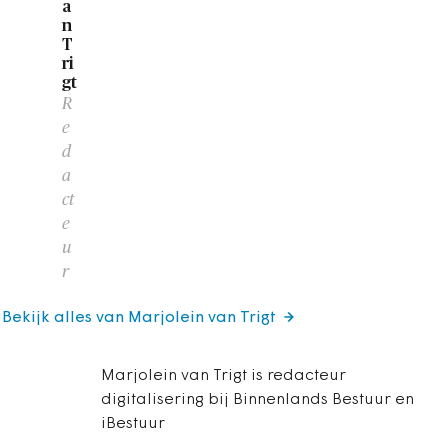
a
n
T
ri
gt
R
e
d
a
ct
e
u
r
Bekijk alles van Marjolein van Trigt
Marjolein van Trigt is redacteur
digitalisering bij Binnenlands Bestuur en
iBestuur