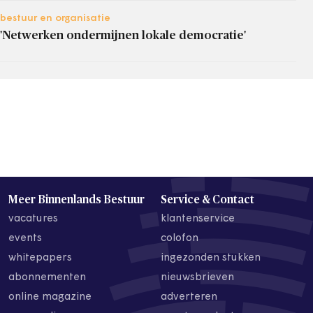
bestuur en organisatie
'Netwerken ondermijnen lokale democratie'
Meer Binnenlands Bestuur
Service & Contact
vacatures
klantenservice
events
colofon
whitepapers
ingezonden stukken
abonnementen
nieuwsbrieven
online magazine
adverteren