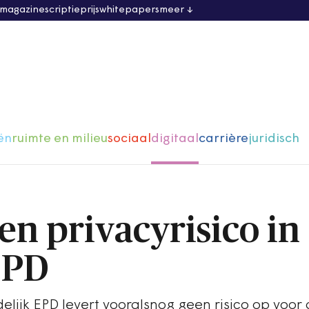
 magazine
scriptieprijs
whitepapers
meer
ën
ruimte en milieu
sociaal
digitaal
carrière
juridisch
en privacyrisico in
EPD
delijk EPD levert vooralsnog geen risico op voor