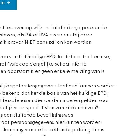
in
r hier even op wijzen dat derden, opererende
sleven, als BA of BVA eveneens bij deze
t hierover NIET eens zal en kan worden
ren van het huidige EPD, laat staan trail en use,
ral fysiek op dergelijke schaal niet te
een doorstart hier geen enkele melding van is
nlijke patiëntengegevens ter hand kunnen worden
B bekend dat het de basis van het huidige EPD,
t basale eisen die zouden moeten gelden voor
htelijk voor specialisten van ziekenhuizen?
r geen sluitende beveiliging was
 dat persoonsgegevens niet kunnen worden
oestemming van de betreffende patiënt, diens