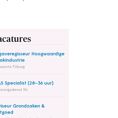
acatures
averegisseur Hoogwaardige
kindustrie
eente Tilburg
S Specialist (28–36 uur)
evingsdienst NL
iseur Grondzaken &
stgoed