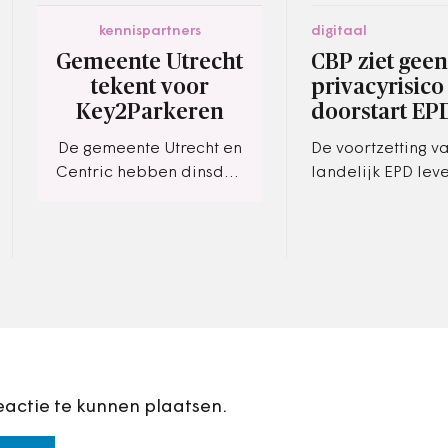
kennispartners
digitaal
Gemeente Utrecht
CBP ziet geen
tekent voor
privacyrisico
Key2Parkeren
doorstart EP
De gemeente Utrecht en
De voortzetting v
Centric hebben dinsdag
landelijk EPD leve
10 januari een contract
vooralsnog geen r
ondertekend voor de
voor de privacy 
levering van de
patiënten, denkt 
applicatie
Bescherming…
Key2Parkeren. De…
eactie te kunnen plaatsen.