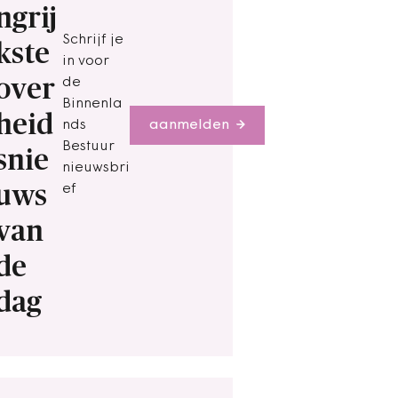
ngrij
Schrijf je
kste
in voor
over
de
Binnenla
heid
nds
aanmelden
Bestuur
snie
nieuwsbri
uws
ef
van
de
dag