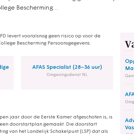
College Bescherming…
EPD levert vooralsnog geen risico op voor de
V
 College Bescherming Persoonsgegevens.
Opg
dige
AFAS Specialist (28–36 uur)
Maa
Omgevingsdienst NL
Gem
AFA
Omg
open jaar door de Eerste Kamer afgeschoten is, is
Adv
 een doorstartplan gemaakt. Die doorstart
Va
ing van het Landelijk Schakelpunt (LSP) dat als