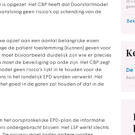
JS C
 is opgezet. Het CBP heeft dat Doorstartmodel
gem
vooralsnog geen risico's op schending van de
Bek
we opzet aan een aantal belangrijke eisen
lege de patiënt toestemming (kunnen) geven voor
K
 moet bijvoorbeeld duidelijk zijn wie er precies
n moet de beveiliging op orde zijn. Het CBP zegt
del geen risico's lijkt in te houden voor de
De 
s in het landelijk EPD worden verwerkt. Het
Bes
het goed in de gaten zal houden of dat in de
 in het oorspronkelijke EPD-plan de informatie
rs ondergebracht blijven. Het LSP werkt slechts