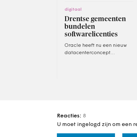
digitaal
Drentse gemeenten
bundelen
softwarelicenties
Oracle heeft nu een nieuw
datacenterconcept
gedefinieerd, waarbinnen
de 3 gemeenten voortaan
als 1 klant wordt gezien en
daardoor minder…
Reacties:
8
U moet ingelogd zijn om een r