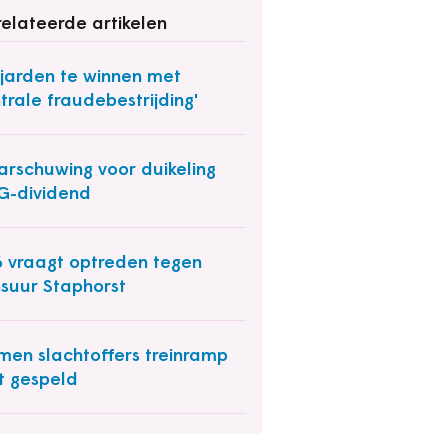
elateerde artikelen
ljarden te winnen met
trale fraudebestrijding'
rschuwing voor duikeling
G-dividend
 vraagt optreden tegen
suur Staphorst
en slachtoffers treinramp
t gespeld