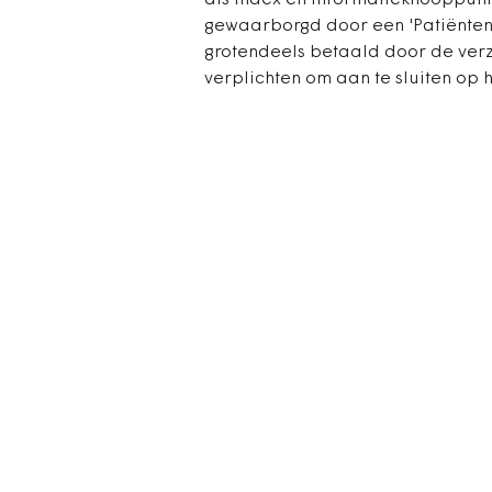
als index en informatieknooppun
gewaarborgd door een 'Patiënten-
grotendeels betaald door de verz
verplichten om aan te sluiten op he