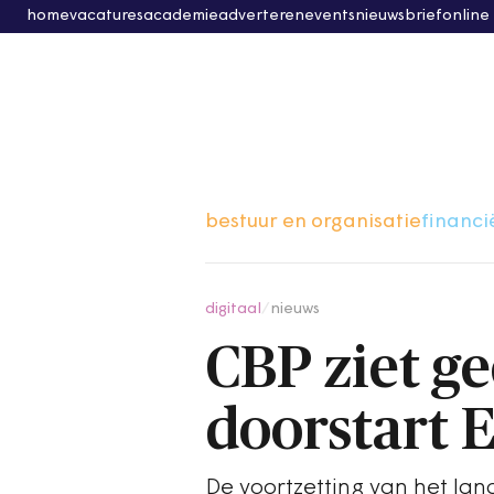
home
vacatures
academie
adverteren
events
nieuwsbrief
online
bestuur en organisatie
financi
digitaal
/
nieuws
CBP ziet ge
doorstart 
De voortzetting van het lan