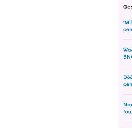
Ger
'Mi
cen
Waa
BN
D66
cen
Nam
fou