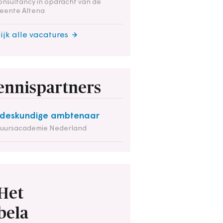
onsultancy in opdracht van de
eente Altena
ijk alle vacatures
ennispartners
deskundige ambtenaar
tuursacademie Nederland
Het
bela