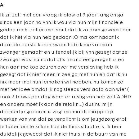
A
Ik zit zelf met een vraag ik blow al 9 jaar lang en ga
sinds een jaar na vnn.ik wou via hun mijn financiele
gedoe recht zetten met spijt dat ik zo dom geweest ben
dat ik het via hun heb gedaan :O ma kort nadat ik
daar de eerste keren kwam heb ik me vriendin
zwanger gemaakt en uitendelijk bij vnn gezegt dat ze
zwanger was. nu nadat alls financieel geregelt is en
hun aan me kop zeuren over me verslaving heb ik
gezegt dat ik niet meer in zee ga met hun en dat ik nu
nix meer met hun temaken wil hebben. nu komen ze
met het idee omdat ik nog steeds verslaafd aan wiet (
rook 3 blows per dag word er rustig van heb zelf ADHD
en anders moet ik aan de retalin...) dus nu mijn
dochtertje geboren is zegt me maatschappelijk
werken van vnn dat ze verplicht is om jeugdzorg erbij
te halen om te kijken hoe de thuis situatie is. ik ben
duidelijk geweest dat ik niet thuis in de buurt van me