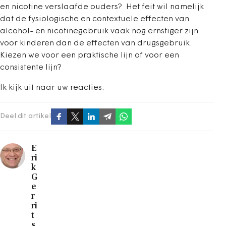
en nicotine verslaafde ouders? Het feit wil namelijk
dat de fysiologische en contextuele effecten van
alcohol- en nicotinegebruik vaak nog ernstiger zijn
voor kinderen dan de effecten van drugsgebruik.
Kiezen we voor een praktische lijn of voor een
consistente lijn?
Ik kijk uit naar uw reacties.
Deel dit artikel
E
ri
k
G
e
r
ri
t
s