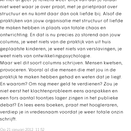
Al met al geef je telkens weer blijk van dat je totaal
niet weet waar je over praat, met je prietpraat over
structuur en nu komt daar dan ook liefde bij. Alsof de
praktijken van jouw organisatie met structuur of liefde
te maken hebben in plaats van totale chaos en
ontwrichting. En dat is nu precies zo storend aan jouw
columns, je weet niets van de praktijk van uit huis
geplaatste kinderen, je weet niets van verslavingen, je
weet niets van ontwikkelingspsychologie.
Maar wel dit soort columns schrijven. Mensen kwetsen,
provoceren. Vooral al die mensen die met jou in de
praktijk te maken hebben gehad en weten dat je liegt.
En waarom? Om nog meer geld te verdienen? Zou je
niet eerst het klachtenprobleem eens aanpakken en
een fors aantal toontjes lager zingen in het publieke
debat? En lees eens boeken, praat met hoogleraren,
verdiep je in vredesnaam voordat je weer totale onzin
schrijft.
Op 21 januari 2012, 11:52