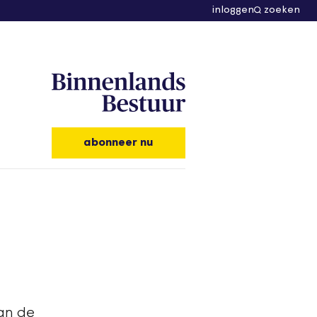
inloggen
zoeken
abonneer nu
aan de