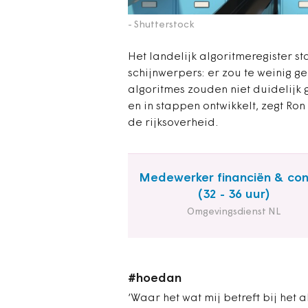
- Shutterstock
Het landelijk algoritmeregister s
schijnwerpers: er zou te weinig 
algoritmes zouden niet duidelijk g
en in stappen ontwikkelt, zegt Ro
de rijksoverheid.
Medewerker financiën & con
(32 - 36 uur)
Omgevingsdienst NL
#hoedan
‘Waar het wat mij betreft bij het