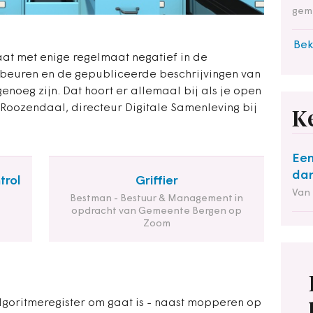
gem
Bek
taat met enige regelmaat negatief in de
gebeuren en de gepubliceerde beschrijvingen van
enoeg zijn. Dat hoort er allemaal bij als je open
n Roozendaal, directeur Digitale Samenleving bij
K
Een
dan
trol
Griffier
Van
Bestman - Bestuur & Management in
opdracht van Gemeente Bergen op
Zoom
 algoritmeregister om gaat is - naast mopperen op