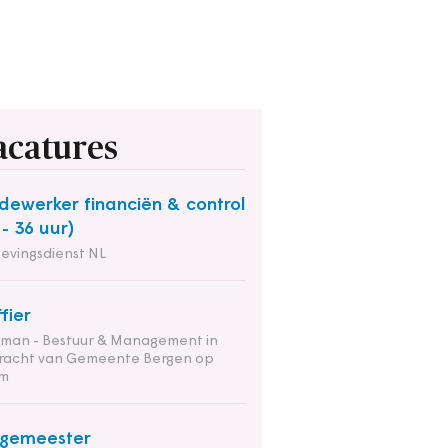
acatures
ewerker financiën & control
 - 36 uur)
evingsdienst NL
ffier
tman - Bestuur & Management in
racht van Gemeente Bergen op
m
rgemeester