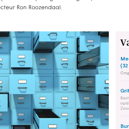
ecteur Ron Roozendaal.
V
Med
(32
Omg
Gri
Bes
opd
Zoo
Bu