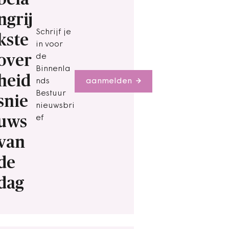
ngrij
Schrijf je
kste
in voor
over
de
Binnenla
heid
nds
aanmelden
Bestuur
snie
nieuwsbri
uws
ef
van
de
dag