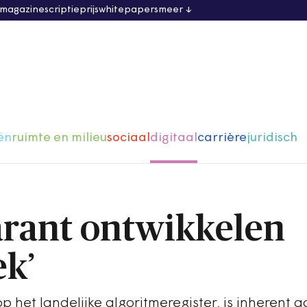
 magazine
scriptieprijs
whitepapers
meer
ën
ruimte en milieu
sociaal
digitaal
carrière
juridisch
parant ontwikkelen
ek’
p het landelijke algoritmeregister, is inherent 