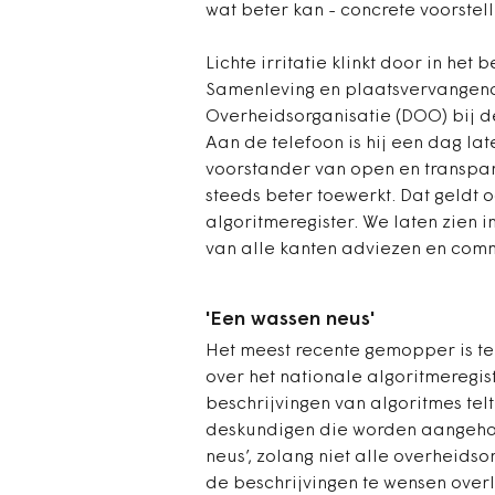
wat beter kan - concrete voorstel
Lichte irritatie klinkt door in het
Samenleving en plaatsvervangend 
Overheidsorganisatie (DOO) bij de 
Aan de telefoon is hij een dag lat
voorstander van open en transpar
steeds beter toewerkt. Dat geldt 
algoritmeregister. We laten zien i
van alle kanten adviezen en comme
'Een wassen neus'
Het meest recente gemopper is te
over het nationale algoritmeregis
beschrijvingen van algoritmes tel
deskundigen die worden aangehaald
neus’, zolang niet alle overheidso
de beschrijvingen te wensen overl