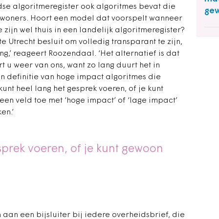
dse algoritmeregister ook algoritmes bevat die
ge
inwoners. Hoort een model dat voorspelt wanneer
zijn wel thuis in een landelijk algoritmeregister?
e Utrecht besluit om volledig transparant te zijn,
g,’ reageert Roozendaal. ‘Het alternatief is dat
t u weer van ons, want zo lang duurt het in
n definitie van hoge impact algoritmes die
kunt heel lang het gesprek voeren, of je kunt
en veld toe met ‘hoge impact’ of ‘lage impact’
en.’
sprek voeren, of je kunt gewoon
 aan een bijsluiter
bij iedere overheidsbrief, die