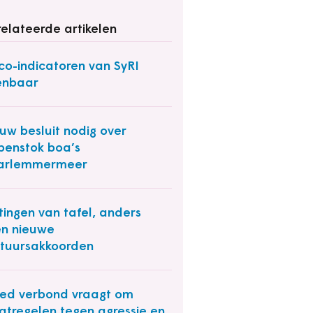
elateerde artikelen
ico-indicatoren van SyRI
enbaar
uw besluit nodig over
enstok boa’s
arlemmermeer
tingen van tafel, anders
n nieuwe
tuursakkoorden
ed verbond vraagt om
tregelen tegen agressie en