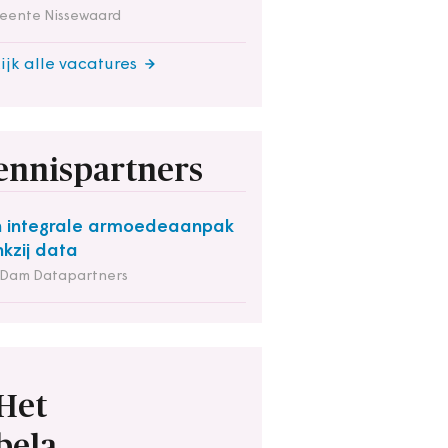
eente Nissewaard
ijk alle vacatures
ennispartners
 integrale armoedeaanpak
kzij data
 Dam Datapartners
Het
bela