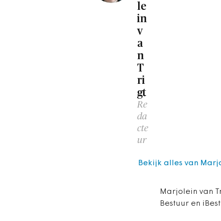
le
in
v
a
n
T
ri
gt
Re
da
cte
ur
Bekijk alles van Marjo
Marjolein van Tr
Bestuur en iBes