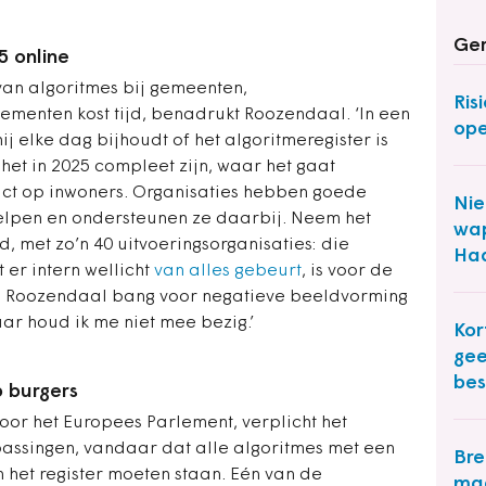
Ger
5 online
 van algoritmes bij gemeenten,
Ris
ementen kost tijd, benadrukt Roozendaal. ‘In een
op
j elke dag bijhoudt of het algoritmeregister is
et in 2025 compleet zijn, waar het gaat
ct op inwoners. Organisaties hebben goede
Nie
elpen en ondersteunen ze daarbij. Neem het
wap
id, met zo’n 40 uitvoeringsorganisaties: die
Ha
 er intern wellicht
van alles gebeurt
, is voor de
Is Roozendaal bang voor negatieve beeldvorming
ar houd ik me niet mee bezig.’
Kor
gee
bes
 burgers
or het Europees Parlement, verplicht het
passingen, vandaar dat alle algoritmes met een
Bre
 het register moeten staan. Eén van de
maa