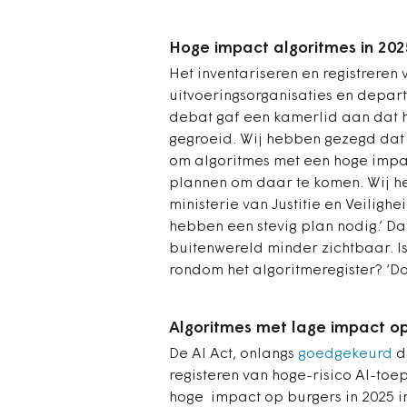
Hoge impact algoritmes in 202
Het inventariseren en registreren
uitvoeringsorganisaties en depart
debat gaf een kamerlid aan dat hi
gegroeid. Wij hebben gezegd dat h
om algoritmes met een hoge impa
plannen om daar te komen. Wij h
ministerie van Justitie en Veilighe
hebben een stevig plan nodig.’
Dat
buitenwereld minder zichtbaar. 
rondom het algoritmeregister? ‘Da
Algoritmes met lage impact op
De AI Act, onlangs
goedgekeurd
do
registeren van hoge-risico AI-toe
hoge impact op burgers in 2025 in