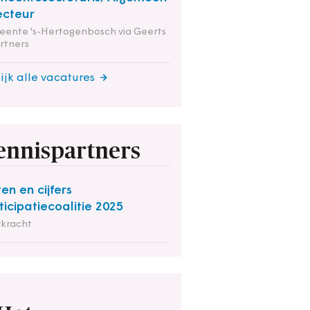
ecteur
ente 's-Hertogenbosch via Geerts
rtners
ijk alle vacatures
ennispartners
ten en cijfers
ticipatiecoalitie 2025
rkracht