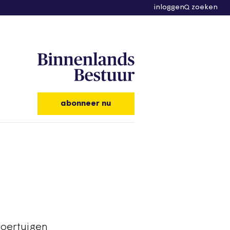
inloggen
zoeken
abonneer nu
voertuigen