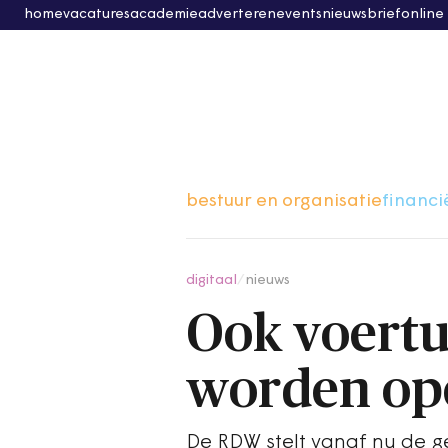
home
vacatures
academie
adverteren
events
nieuwsbrief
online
bestuur en organisatie
financi
digitaal
/
nieuws
Ook voert
worden op
De RDW stelt vanaf nu de g