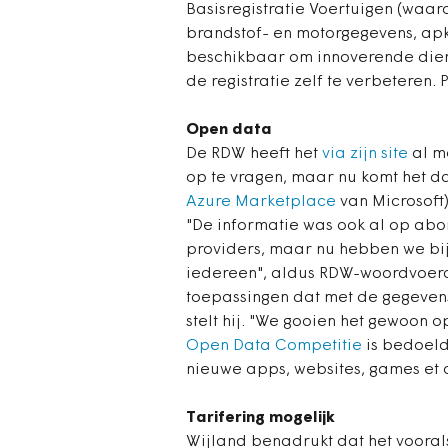
Basisregistratie Voertuigen (waar
brandstof- en motorgegevens, apk
beschikbaar om innoverende diens
de registratie zelf te verbeteren.
Open data
De RDW heeft het
via zijn site
al m
op te vragen, maar nu komt het d
Azure Marketplace
van Microsoft)
"De informatie was ook al op ab
providers, maar nu hebben we bij
iedereen", aldus RDW-woordvoerd
toepassingen dat met de gegevens m
stelt hij. "We gooien het gewoon 
Open Data Competitie
is bedoeld 
nieuwe apps, websites, games et c
Tarifering mogelijk
Wijland benadrukt dat het vooral