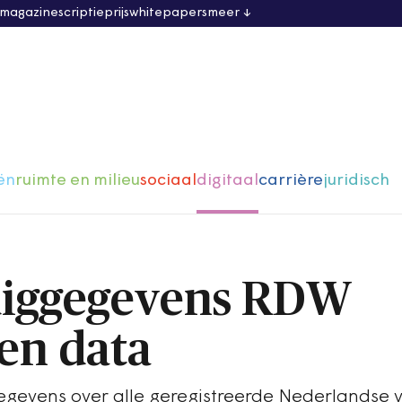
 magazine
scriptieprijs
whitepapers
meer
ën
ruimte en milieu
sociaal
digitaal
carrière
juridisch
uiggegevens RDW
en data
egevens over alle geregistreerde Nederlandse 