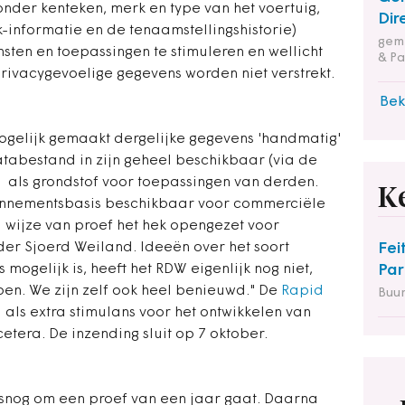
onder kenteken, merk en type van het voertuig,
Dir
-informatie en de tenaamstellingshistorie)
geme
ten en toepassingen te stimuleren en wellicht
& Pa
 Privacygevoelige gegevens worden niet verstrekt.
Bek
ogelijk gemaakt dergelijke gegevens 'handmatig'
atabestand in zijn geheel beschikbaar (via de
 als grondstof voor toepassingen van derden.
K
onnementsbasis beschikbaar voor commerciële
 wijze van proef het hek opengezet voor
er Sjoerd Weiland. Ideeën over het soort
Fei
ogelijk is, heeft het RDW eigenlijk nog niet,
Par
open. We zijn zelf ook heel benieuwd." De
Rapid
Buu
als extra stimulans voor het ontwikkelen van
etera. De inzending sluit op 7 oktober.
snog om een proef van een jaar gaat. Daarna