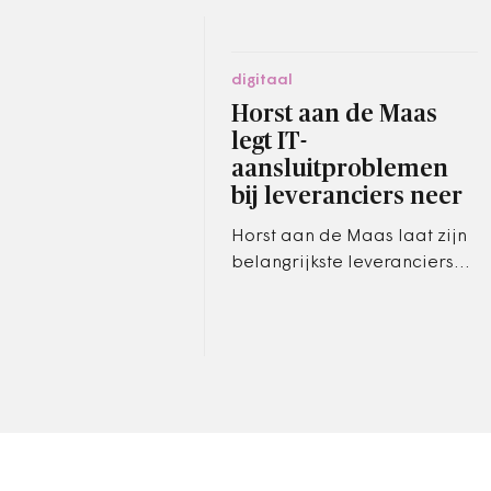
digitaal
Horst aan de Maas
legt IT-
aansluitproblemen
bij leveranciers neer
Horst aan de Maas laat zijn
belangrijkste leveranciers
met elkaar uitzoeken hoe ze
hun systemen voor de
gemeente goed kunnen
laten…