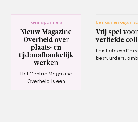
kennispartners
bestuur en organisa
Nieuw Magazine
Vrij spel voor
Overheid over
verliefde coll
plaats- en
Een liefdesaffair
tijdonafhankelijk
bestuurders, am
werken
en/of raadsleden
snel mogelijk in d
Het Centric Magazine
openbaarheid, z
Overheid is een
integriteit niet in
viermaandelijkse
uitgave waarin we onze
klanten bij de overheid
informeren over actuele
ontwikkelingen…