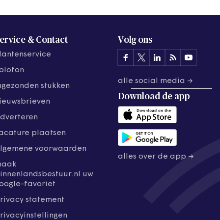
ervice & Contact
Volg ons
lantenservice
olofon
alle social media →
ngezonden stukken
Download de
app
ieuwsbrieven
dverteren
acature plaatsen
lgemene voorwaarden
alles over de app →
maak
innenlandsbestuur.nl uw
oogle-favoriet
rivacy statement
rivacyinstellingen