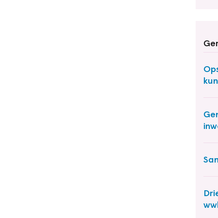
Ger
Op
kun
Gem
inw
Sam
Dri
ww