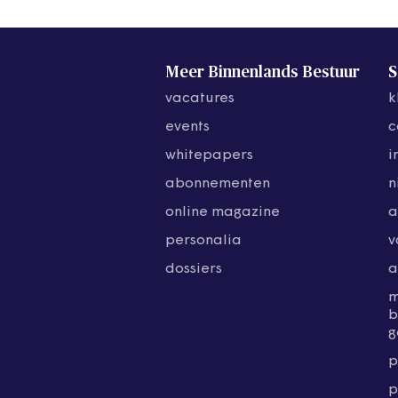
Meer Binnenlands Bestuur
S
vacatures
k
events
c
whitepapers
i
abonnementen
n
online magazine
a
personalia
v
dossiers
a
b
g
p
p