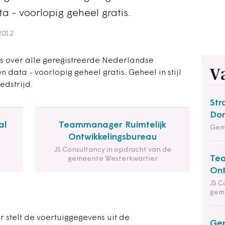
a - voorlopig geheel gratis.
2012
s over alle geregistreerde Nederlandse
V
n data - voorlopig geheel gratis. Geheel in stijl
dstrijd.
Str
Do
al
Teammanager Ruimtelijk
Gem
Ontwikkelingsbureau
JS Consultancy in opdracht van de
Tea
gemeente Westerkwartier
Ont
JS C
gem
r stelt de voertuiggegevens uit de
Ge