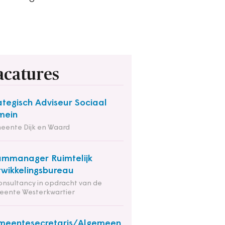
acatures
ategisch Adviseur Sociaal
mein
eente Dijk en Waard
mmanager Ruimtelijk
wikkelingsbureau
onsultancy in opdracht van de
eente Westerkwartier
meentesecretaris/Algemeen