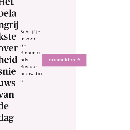
Het
bela
ngrij
Schrijf je
kste
in voor
over
de
Binnenla
heid
nds
aanmelden
Bestuur
snie
nieuwsbri
uws
ef
van
de
dag