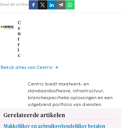
Deel dit artikel
C
e
n
t
r
i
c
Bekijk alles van Centric
Centric biedt maatwerk- en
standaardsoftware, infrastructuur,
branchespecifieke oplossingen en een
uitgebreid portfolio van diensten.
Gerelateerde artikelen
Makkelijker en gebruiksvriendelijker betalen