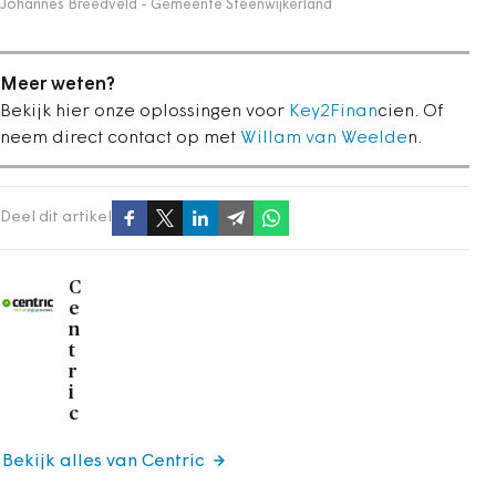
Johannes Breedveld - Gemeente Steenwijkerland
Meer weten?
Bekijk hier onze oplossingen voor
Key2Finan
cien. Of
neem direct contact op met
Willam van Weelde
n.
Deel dit artikel
C
e
n
t
r
i
c
Bekijk alles van Centric