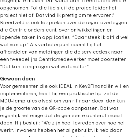
mogelijk te maken. Dat wordt dan in een latere versie
opgenomen. Tot die tijd sluit de projectleider het
project niet af. Dat vind ik prettig om te ervaren.”
Breedveld is ook te spreken over de regio-overleggen
die Centric ondersteunt, over ontwikkelingen en
lopende zaken in applicaties: “Daar steek ik altijd wel
wat van op.” Als verbeterpunt noemt hij het
afhandelen van meldingen die de servicedesk naar
een tweedelijns Centricmedewerker moet doorzetten:
“Dat kan in mijn ogen wel wat sneller.”
Gewoon doen
Voor gemeenten die ook iDEAL in Key2Financiën willen
implementeren, heeft hij een praktische tip: zet de
MDU-templates alvast om van rtf naar docx, dan kun
je de grootte van de QR-code aanpassen. Dat was
eigenlijk het enige dat de gemeente achteraf moest
doen. Hij besluit: “We zijn heel tevreden over hoe het
werkt. Inwoners hebben het al gebruikt, ik heb daar