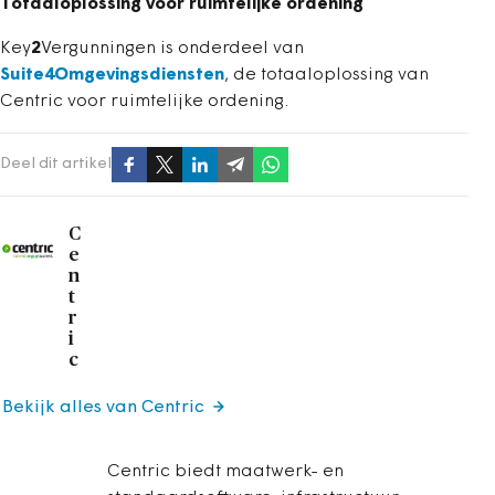
Totaaloplossing voor ruimtelijke ordening
Key
2
Vergunningen is onderdeel van
Suite4Omgevingsdiensten
, de totaaloplossing van
Centric voor ruimtelijke ordening.
Deel dit artikel
C
e
n
t
r
i
c
Bekijk alles van Centric
Centric biedt maatwerk- en